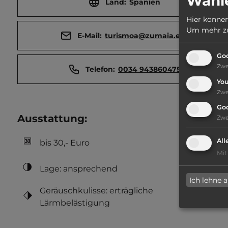
Wähle
Land:
Spanien
Hier können
Um mehr zu 
E-Mail:
turismoa@zumaia.eus
Goo
Zw
Telefon:
0034 943860475
Yo
Zw
Go
Ausstattung
:
Zw
All
bis 30,- Euro
Mit
Lage: ansprechend
Ich lehne 
Geräuschkulisse: erträgliche
Lärmbelästigung