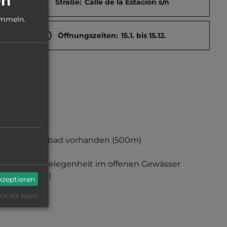
en
Straße:
Calle de la Estación s/n
ammeln.
Öffnungszeiten:
15.1. bis 15.12.
Hallenbad vorhanden
(500m)
Badegelegenheit im offenen Gewässer
(500m)
akzeptieren
ert mit Klaro!