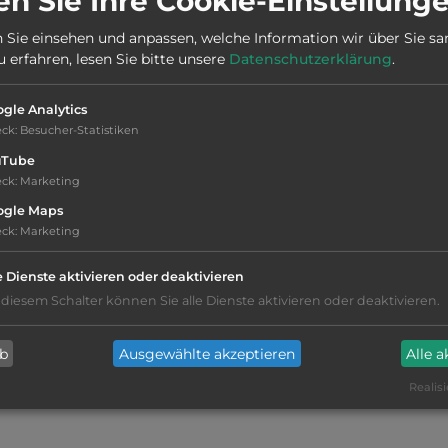
n Sie Ihre Cookie-Einstellung
Stadt:
20750 Zumaia
 Sie einsehen und anpassen, welche Information wir über Sie s
erfahren, lesen Sie bitte unsere
Datenschutzerklärung
.
Webseite:
www.campingzumaia.com
gle Analytics
eck
:
Besucher-Statistiken
uTube
eck
:
Marketing
ogle Maps
eck
:
Marketing
WC
e Dienste aktivieren oder deaktivieren
 diesem Schalter können Sie alle Dienste aktivieren oder deaktivieren.
Waschbecken mit Warmwasser
ab
Ausgewählte akzeptieren
Alle 
Lebensmittelverkauf
(500m)
Realisi