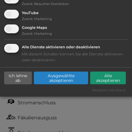
Zweck
:
Besucher-Statistiken
YouTube
Telefon:
0034 974 347380
Zweck
:
Marketing
Google Maps
Zweck
:
Marketing
Ausstattung
:
Alle Dienste aktivieren oder deaktivieren
Mit diesem Schalter können Sie alle Dienste aktivieren
Lage: schön
oder deaktivieren.
Geräuschkulisse: überwiegend ruhig
Ich lehne
Ausgewählte
Alle
ab
akzeptieren
akzeptieren
kiesig, harter Grund
Realisiert mit Klaro!
Stromanschluss
Fäkalienausguss