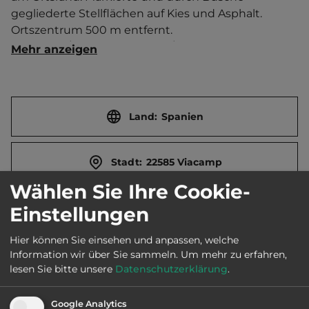
gegliederte Stellflächen auf Kies und Asphalt.   
Ortszentrum 500 m entfernt. 
Touristen-/Dauerstellplätze 8/0.
Mehr anzeigen
Land:
Spanien
Stadt:
22585 Viacamp
Wählen Sie Ihre Cookie-
Straße:
Calle Única
Einstellungen
Hier können Sie einsehen und anpassen, welche
Webseite:
www.turismoribagorza.org
Information wir über Sie sammeln.
Um mehr zu erfahren,
lesen Sie bitte unsere
Datenschutzerklärung
.
Öffnungszeiten:
Ganzjährig geöffnet
Google Analytics