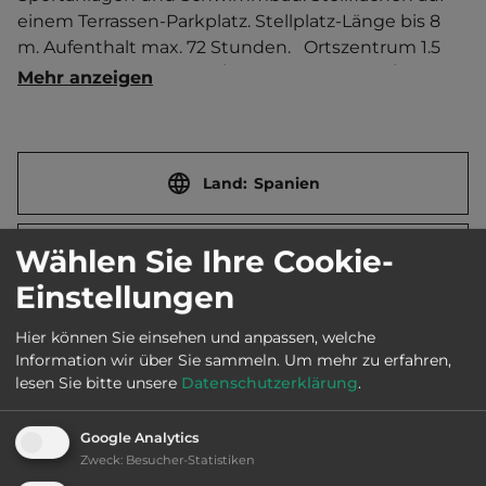
einem Terrassen-Parkplatz. Stellplatz-Länge bis 8 
m. Aufenthalt max. 72 Stunden.   Ortszentrum 1.5 
km entfernt. Touristen-/Dauerstellplätze 14/0.
Mehr anzeigen
Land:
Spanien
Wählen Sie Ihre Cookie-
Stadt:
01400 Laudio / Llodio
Einstellungen
Straße:
Calle Goienuri 37
Hier können Sie einsehen und anpassen, welche
Information wir über Sie sammeln.
Um mehr zu erfahren,
lesen Sie bitte unsere
Datenschutzerklärung
.
Webseite:
www.laudio.eus
Google Analytics
Zweck
:
Besucher-Statistiken
Öffnungszeiten:
Ganzjährig geöffnet