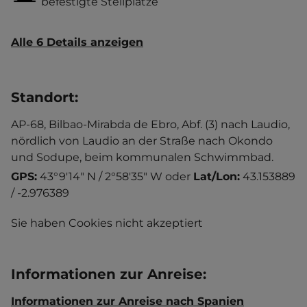
befestigte Stellplätze
Alle 6 Details anzeigen
Standort
:
AP-68, Bilbao-Mirabda de Ebro, Abf. (3) nach Laudio,
nördlich von Laudio an der Straße nach Okondo
und Sodupe, beim kommunalen Schwimmbad.
GPS:
43°9'14" N / 2°58'35" W
oder
Lat/Lon:
43.153889
/ -2.976389
Sie haben Cookies nicht akzeptiert
Informationen zur Anreise
:
Informationen zur Anreise nach Spanien