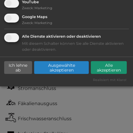
YouTube
Zweck
:
Marketing
Telefon:
0034 944 034930
Google Maps
Zweck
:
Marketing
Alle Dienste aktivieren oder deaktivieren
Ausstattung
:
Mit diesem Schalter können Sie alle Dienste aktivieren
oder deaktivieren.
Lage: schön
Ich lehne
Ausgewählte
Alle
ab
akzeptieren
akzeptieren
Geräuschkulisse: überwiegend ruhig
Realisiert mit Klaro!
Stromanschluss
Fäkalienausguss
Frischwasseranschluss