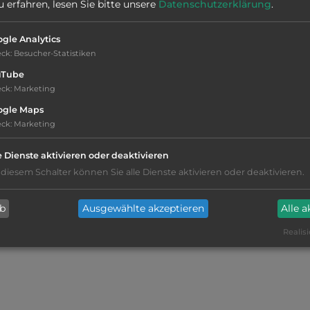
erfahren, lesen Sie bitte unsere
Datenschutzerklärung
.
Telefon:
0039 0783791270
gle Analytics
eck
:
Besucher-Statistiken
uTube
Telefon:
0039 07837911
eck
:
Marketing
ogle Maps
eck
:
Marketing
e Dienste aktivieren oder deaktivieren
 diesem Schalter können Sie alle Dienste aktivieren oder deaktivieren.
Lebensmittelverkauf
(600m)
ab
Ausgewählte akzeptieren
Alle 
Restaurant
Realisi