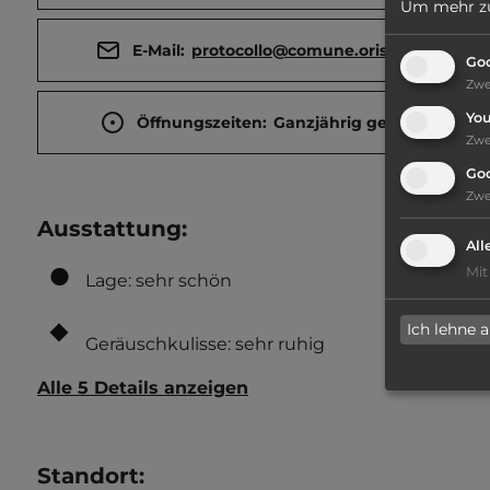
Um mehr zu 
E-Mail:
protocollo@comune.oristano.it
Goo
Zw
Yo
Öffnungszeiten:
Ganzjährig geöffnet
Zw
Go
Zw
Ausstattung
:
All
Mit
Lage: sehr schön
Ich lehne 
Geräuschkulisse: sehr ruhig
Alle 5 Details anzeigen
Standort
: