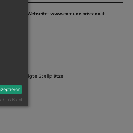
Webseite:
www.comune.oristano.it
befestigte Stellplätze
akzeptieren
ert mit Klaro!