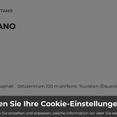
STANO
ANO
Asphalt.   Ortszentrum 100 m entfernt. Touristen-/Dauerste
n Sie Ihre Cookie-Einstellung
Stadt:
09170 Oristano
 Sie einsehen und anpassen, welche Information wir über Sie s