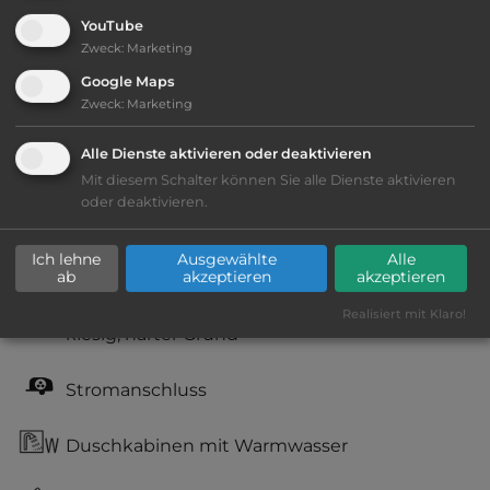
YouTube
Zweck
:
Marketing
Google Maps
Ausstattung
:
Zweck
:
Marketing
Alle Dienste aktivieren oder deaktivieren
bis 15,- Euro
Mit diesem Schalter können Sie alle Dienste aktivieren
oder deaktivieren.
Lage: ansprechend
Geräuschkulisse: erträgliche
Ich lehne
Ausgewählte
Alle
ab
akzeptieren
akzeptieren
Lärmbelästigung
Realisiert mit Klaro!
kiesig, harter Grund
Stromanschluss
Duschkabinen mit Warmwasser