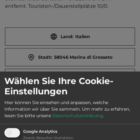
entfernt. Touristen-/Dauerstellplätze 10/0.
Land:
Italien
Stadt:
58046 Marina di Grosseto
Straße:
Loc. Canova
Wählen Sie Ihre Cookie-
Einstellungen
Webseite:
areaparkingcanova.com
Hier können Sie einsehen und anpassen, welche
Information wir über Sie sammeln.
Um mehr zu erfahren,
lesen Sie bitte unsere
Datenschutzerklärung
.
Öffnungszeiten:
Ganzjährig geöffnet
Google Analytics
Zweck
:
Besucher-Statistiken
Telefon:
0039 335 398012