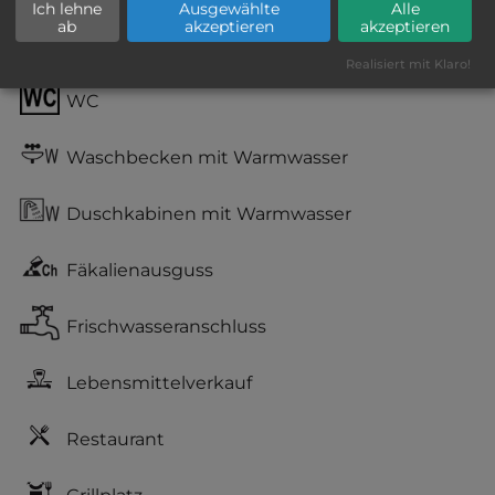
Ich lehne
Ausgewählte
Alle
ab
akzeptieren
akzeptieren
Stromanschluss
Realisiert mit Klaro!
WC
Waschbecken mit Warmwasser
Duschkabinen mit Warmwasser
Fäkalienausguss
Frischwasseranschluss
Lebensmittelverkauf
Restaurant