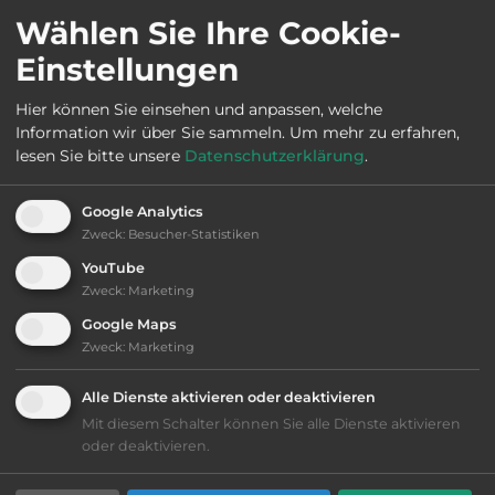
Wählen Sie Ihre Cookie-
Öffnungszeiten:
Ganzjährig geöffnet
Einstellungen
Telefon:
0039 3358363954
Hier können Sie einsehen und anpassen, welche
Information wir über Sie sammeln.
Um mehr zu erfahren,
lesen Sie bitte unsere
Datenschutzerklärung
.
Ausstattung
:
Google Analytics
Zweck
:
Besucher-Statistiken
bis 15,- Euro
YouTube
Zweck
:
Marketing
Lage: schön
Google Maps
Zweck
:
Marketing
Geräuschkulisse: überwiegend ruhig
Alle Dienste aktivieren oder deaktivieren
Mit diesem Schalter können Sie alle Dienste aktivieren
kiesig, harter Grund
oder deaktivieren.
Grasgelände, Wiese