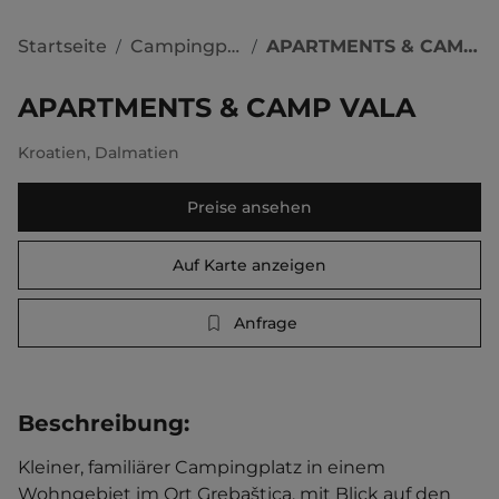
Startseite
Campingplätze
APARTMENTS & CAMP VALA
/
/
APARTMENTS & CAMP VALA
Kroatien
,
Dalmatien
Preise ansehen
Auf Karte anzeigen
Anfrage
Beschreibung
:
Kleiner, familiärer Campingplatz in einem 
Wohngebiet im Ort Grebaštica, mit Blick auf den 