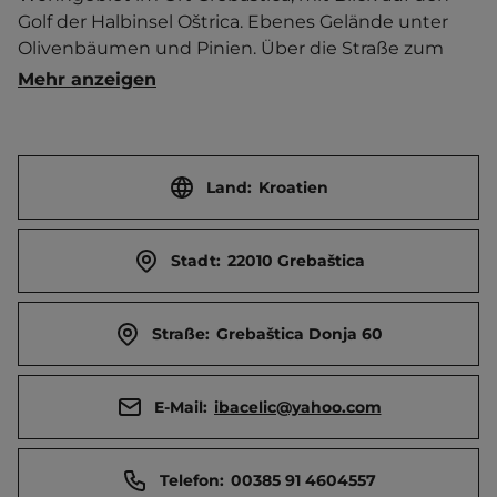
Golf der Halbinsel Oštrica. Ebenes Gelände unter 
Olivenbäumen und Pinien. Über die Straße zum 
Strand. Ferienwohnung.  Ortszentrum 300 m 
Mehr anzeigen
entfernt. Touristen-/Dauerstellplätze 10/0.
Land:
Kroatien
Stadt:
22010 Grebaštica
Straße:
Grebaštica Donja 60
E-Mail:
ibacelic@yahoo.com
Telefon:
00385 91 4604557