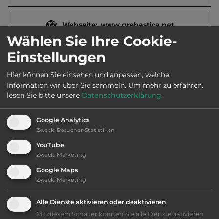
Webseite:
www.grebastica.net
Wählen Sie Ihre Cookie-
Einstellungen
2
Fläche:
3.000
m
Hier können Sie einsehen und anpassen, welche
Information wir über Sie sammeln.
Um mehr zu erfahren,
Öffnungszeiten:
Apr. bis Okt.
lesen Sie bitte unsere
Datenschutzerklärung
.
Google Analytics
Telefon:
00385 22 577435
Zweck
:
Besucher-Statistiken
YouTube
Zweck
:
Marketing
Ausstattung
:
Google Maps
Zweck
:
Marketing
bis 30,- Euro
Alle Dienste aktivieren oder deaktivieren
Mit diesem Schalter können Sie alle Dienste aktivieren
Lage: schön