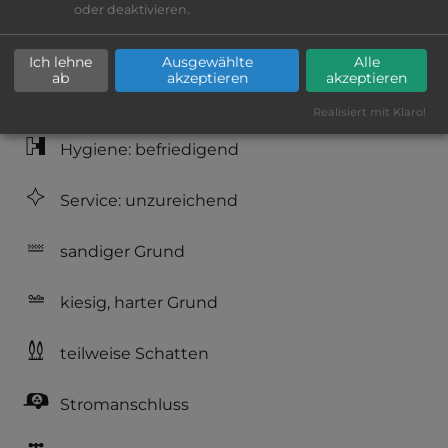
oder deaktivieren.
Platzeinrichtung: ausreichend
Ich lehne
Ausgewählte
Alle
ab
akzeptieren
akzeptieren
Geräuschkulisse: überwiegend ruhig
Realisiert mit Klaro!
Hygiene: befriedigend
Service: unzureichend
sandiger Grund
kiesig, harter Grund
teilweise Schatten
Stromanschluss