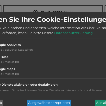
Stadt:
22330 Ainsa
n Sie Ihre Cookie-Einstellung
Webseite:
villadeainsa.com
 Sie einsehen und anpassen, welche Information wir über Sie s
erfahren, lesen Sie bitte unsere
Datenschutzerklärung
.
gle Analytics
eck
:
Besucher-Statistiken
uTube
eck
:
Marketing
ogle Maps
eck
:
Marketing
 Altstadt.
e Dienste aktivieren oder deaktivieren
 diesem Schalter können Sie alle Dienste aktivieren oder deaktivieren.
ab
Ausgewählte akzeptieren
Alle 