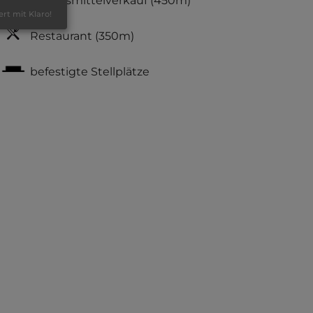
Lebensmittelverkauf
(450m)
ert mit Klaro!
Restaurant
(350m)
befestigte Stellplätze