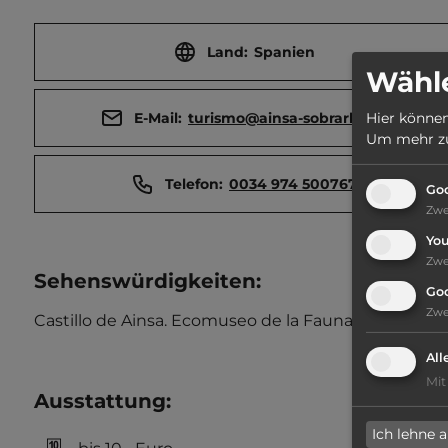
Land:
Spanien
Wähle
E-Mail:
turismo@ainsa-sobrarbe.es
Hier können
Um mehr zu 
Telefon:
0034 974 500767
Goo
Zw
Yo
Zw
Sehenswürdigkeiten:
Go
Zw
Castillo de Ainsa. Ecomuseo de la Fauna. Historische
All
Mit
Ausstattung
:
Ich lehne 