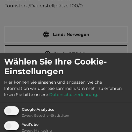
Touristen-/Dauerstellplätze 100/0.
Land:
Norwegen
Stadt:
9518 Alta
Wählen Sie Ihre Cookie-
Einstellungen
Straße:
Stenfossveien, Øvre-alta
Hier können Sie einsehen und anpassen, welche
Information wir über Sie sammeln.
Um mehr zu erfahren,
E-Mail:
info@norid.no
lesen Sie bitte unsere
Datenschutzerklärung
.
Google Analytics
Öffnungszeiten:
Ganzjährig geöffnet
Zweck
:
Besucher-Statistiken
YouTube
Zweck
:
Marketing