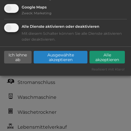
Google Maps
Ausstattung
:
Zweck
:
Marketing
bis 30,- Euro
Alle Dienste aktivieren oder deaktivieren
Mit diesem Schalter können Sie alle Dienste aktivieren
Lage: ansprechend
oder deaktivieren.
Geräuschkulisse: überwiegend ruhig
Ich lehne
Ausgewählte
Alle
ab
akzeptieren
akzeptieren
kiesig, harter Grund
Realisiert mit Klaro!
Stromanschluss
Waschmaschine
Wäschetrockner
Lebensmittelverkauf