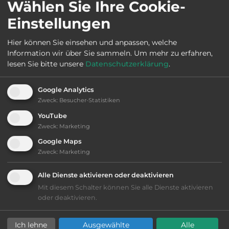
Wählen Sie Ihre Cookie-
Einstellungen
2
Fläche:
20.000
m
Hier können Sie einsehen und anpassen, welche
Information wir über Sie sammeln.
Um mehr zu erfahren,
Öffnungszeiten:
Ostern bis Nov.
lesen Sie bitte unsere
Datenschutzerklärung
.
Google Analytics
Telefon:
0039 0473 568138
Zweck
:
Besucher-Statistiken
YouTube
Zweck
:
Marketing
Google Maps
Sehenswürdigkeiten:
Zweck
:
Marketing
Schloß Trautmansdorf. Ötzimuseum
Alle Dienste aktivieren oder deaktivieren
Mit diesem Schalter können Sie alle Dienste aktivieren
oder deaktivieren.
Ausstattung
:
Ich lehne
Ausgewählte
Alle