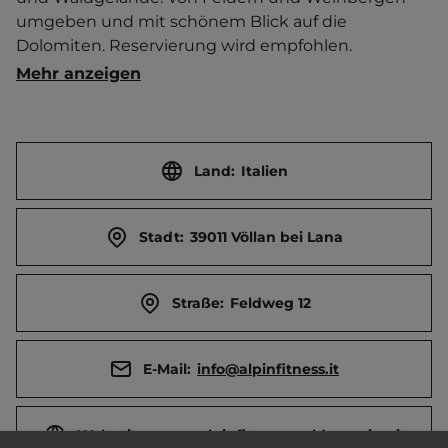
umgeben und mit schönem Blick auf die 
Dolomiten. Reservierung wird empfohlen. 
Familiäre Atmosphäre. Verbot für Kampfhunde. 
Mehr anzeigen
Brötchenservice. Snackbar.    
Touristen-/Dauerstellplätze 65/0. Mittagsruhe 12-14 
Uhr.
Land:
Italien
Stadt:
39011 Völlan bei Lana
Straße:
Feldweg 12
E-Mail:
info@alpinfitness.it
Webseite:
www.alpinfitness-waldcamping.it