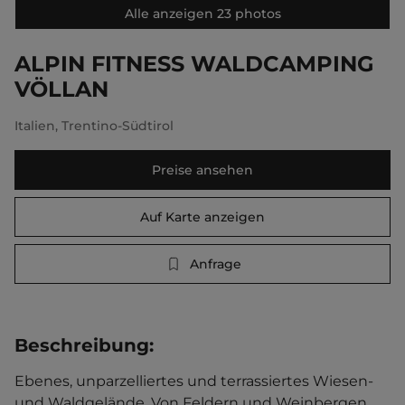
Alle anzeigen 23 photos
ALPIN FITNESS WALDCAMPING
VÖLLAN
Italien
,
Trentino-Südtirol
Preise ansehen
Auf Karte anzeigen
Anfrage
Beschreibung
:
Ebenes, unparzelliertes und terrassiertes Wiesen- 
und Waldgelände. Von Feldern und Weinbergen 