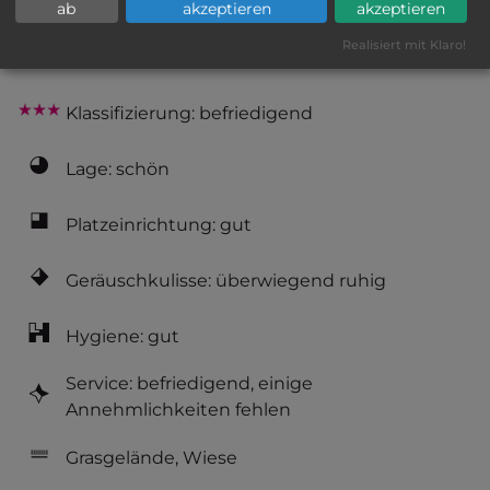
AB-Abfahrt max. 10 km entfernt
ab
akzeptieren
akzeptieren
Realisiert mit Klaro!
bis 35,- Euro
Klassifizierung: befriedigend
Lage: schön
Platzeinrichtung: gut
Geräuschkulisse: überwiegend ruhig
Hygiene: gut
Service: befriedigend, einige
Annehmlichkeiten fehlen
Grasgelände, Wiese