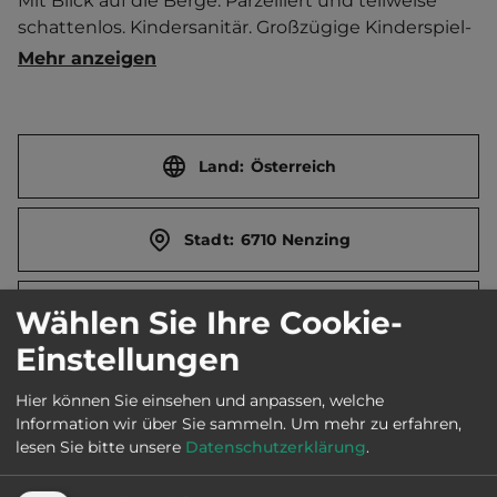
Mit Blick auf die Berge. Parzelliert und teilweise 
schattenlos. Kindersanitär. Großzügige Kinderspiel- 
und Sportmöglichkeiten. Zentrale Gasversorgung. 
Mehr anzeigen
Kabel-TV und Telefon-Anschluss. In HS 
Reservierung empfohlen. Kinderparadies. Großer 
Wellnessbereich. Massagen. Sauna-Oase. 
Relaxgalerie. Panoramadachterrasse. Luxuriöse 
Land:
Österreich
Himmelchalets. Jugendhütte. Autovermietung. 
Natur-Schwimmbad. Brötchen-Service.  
Stadt:
6710 Nenzing
Ferienwohnung.  Ort 1 km entfernt. 
Touristen-/Dauerstellplätze 162/0. Mittagsruhe 12.30-
13.30 Uhr.
Straße:
Garfrenga 1
Wählen Sie Ihre Cookie-
Einstellungen
E-Mail:
office@alpencamping.at
Hier können Sie einsehen und anpassen, welche
Information wir über Sie sammeln.
Um mehr zu erfahren,
lesen Sie bitte unsere
Datenschutzerklärung
.
Webseite:
www.alpencamping.at