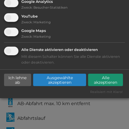
Google Analytics
Zweck
:
Besucher-Statistiken
2
Fläche:
30.000
m
YouTube
Zweck
:
Marketing
Öffnungszeiten:
Ganzjährig geöffnet
Google Maps
Zweck
:
Marketing
Telefon:
0043 5525 62491 0
Alle Dienste aktivieren oder deaktivieren
Mit diesem Schalter können Sie alle Dienste aktivieren
oder deaktivieren.
Ausstattung
:
Ich lehne
Ausgewählte
Alle
ab
akzeptieren
akzeptieren
DCC-Europapreis
Realisiert mit Klaro!
AB-Abfahrt max. 10 km entfernt
Abfahrtslauf