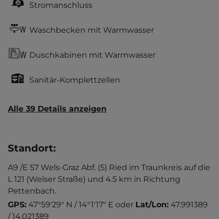
Stromanschluss
Waschbecken mit Warmwasser
Duschkabinen mit Warmwasser
Sanitär-Komplettzellen
Alle 39 Details anzeigen
Standort
:
A9 /E 57 Wels-Graz Abf. (5) Ried im Traunkreis auf die
L 121 (Welser Straße) und 4.5 km in Richtung
Pettenbach.
GPS:
47°59'29" N / 14°1'17" E
oder
Lat/Lon:
47.991389
/ 14.021389