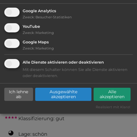
Google Analytics
Zweck
:
Besucher-Statistiken
2
Fläche:
32.000
m
YouTube
Zweck
:
Marketing
Öffnungszeiten:
April bis Dez.
Google Maps
Zweck
:
Marketing
Telefon:
0043 664 1664028
Alle Dienste aktivieren oder deaktivieren
Mit diesem Schalter können Sie alle Dienste aktivieren
oder deaktivieren.
Ausstattung
:
Ich lehne
Ausgewählte
Alle
ab
akzeptieren
akzeptieren
AB-Abfahrt max. 10 km entfernt
Realisiert mit Klaro!
Klassifizierung: gut
Lage: schön