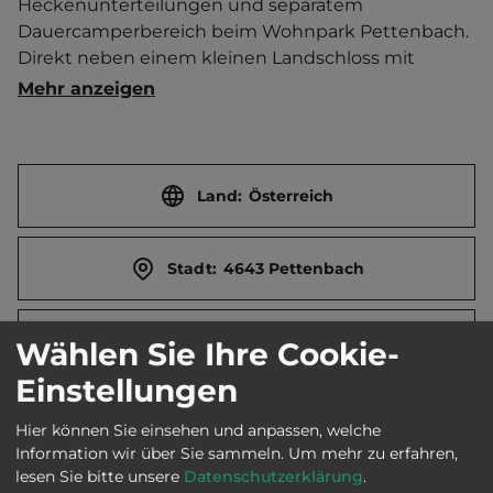
Heckenunterteilungen und separatem 
Dauercamperbereich beim Wohnpark Pettenbach. 
Direkt neben einem kleinen Landschloss mit 
Schlossteich. Teilweise durch Bäume beschattet. 
Mehr anzeigen
Spazier- und Fahrradwege in der Umgebung. 
Kostenloser Fahrradverleih. Kabel-TV. Hotel. 2 
Kegelbahnen. Geschirrspüler. Bücherregal. 
Hundedusche. Spielezimmer. Abenteuerspielplatz. 
Land:
Österreich
2 große Hüpfburgen in HS. Wellness - SPA - 
Hallenbad Oase. (ab Juni '22). Gasthaus ab Sept. 
Stadt:
4643 Pettenbach
Dienstag und Mittwoch Ruhetag. Brötchenservice 
in HS. Ferienwohnung.  Ort 4 km entfernt. 
Touristen-/Dauerstellplätze 90/400.
Straße:
Enengl 2
Wählen Sie Ihre Cookie-
Einstellungen
E-Mail:
office@almtalcamp.at
Hier können Sie einsehen und anpassen, welche
Information wir über Sie sammeln.
Um mehr zu erfahren,
lesen Sie bitte unsere
Datenschutzerklärung
.
Webseite:
www.almtal-camp.at