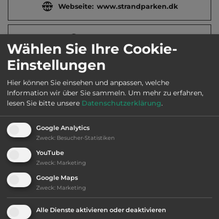
Webseite:
www.strandparken.dk
2
Fläche:
50.000
m
Wählen Sie Ihre Cookie-
Einstellungen
Öffnungszeiten:
5.1. bis 15.12.
Hier können Sie einsehen und anpassen, welche
Information wir über Sie sammeln.
Um mehr zu erfahren,
Telefon:
0045 98127629
lesen Sie bitte unsere
Datenschutzerklärung
.
Google Analytics
Zweck
:
Besucher-Statistiken
Ausstattung
:
YouTube
Zweck
:
Marketing
bis 40,- Euro
Google Maps
Zweck
:
Marketing
Klassifizierung: befriedigend
Alle Dienste aktivieren oder deaktivieren