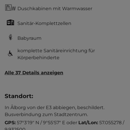
Duschkabinen mit Warmwasser
Sanitär-Komplettzellen
Babyraum
komplette Sanitäreinrichtung für
Körperbehinderte
Alle 37 Details anzeigen
Standort
:
In Ålborg von der E3 abbiegen, beschildert.
Busverbindung zum Stadtzentrum.
GPS:
57°3'19" N / 9°55'57" E
oder
Lat/Lon:
57.055278 /
9.932500