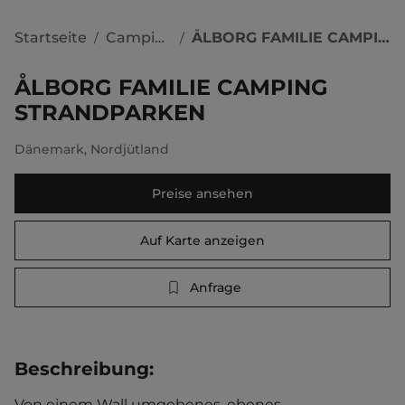
Startseite
Campingplätze
ÅLBORG FAMILIE CAMPING STRANDPARKEN
/
/
ÅLBORG FAMILIE CAMPING
STRANDPARKEN
Dänemark
,
Nordjütland
Preise ansehen
Auf Karte anzeigen
Anfrage
Beschreibung
:
Von einem Wall umgebenes, ebenes 