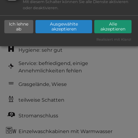
Mit diesem Schalter können Sie alle Dienste aktivieren
Lage: schön
oder deaktivieren.
Platzeinrichtung: gut
Ich lehne
Ausgewählte
Alle
ab
akzeptieren
akzeptieren
Geräuschkulisse: überwiegend ruhig
Realisiert mit Klaro!
Hygiene: sehr gut
Service: befriedigend, einige
Annehmlichkeiten fehlen
Grasgelände, Wiese
teilweise Schatten
Stromanschluss
Einzelwaschkabinen mit Warmwasser