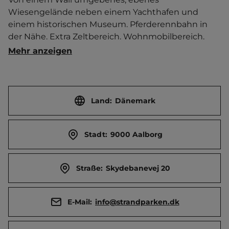
Wiesengelände neben einem Yachthafen und 
einem historischen Museum. Pferderennbahn in 
der Nähe. Extra Zeltbereich. Wohnmobilbereich. 
Servicegebäude zum Kochen und Waschen. 
Mehr anzeigen
Kindersanitär. Vestre Fjordpark - Der Außenpool. 
Defibrillator vorhanden. Ferienwohnung.  Ort 2 km 
entfernt. Touristen-/Dauerstellplätze 130/0.
Land:
Dänemark
Stadt:
9000 Aalborg
Straße:
Skydebanevej 20
E-Mail:
info@strandparken.dk