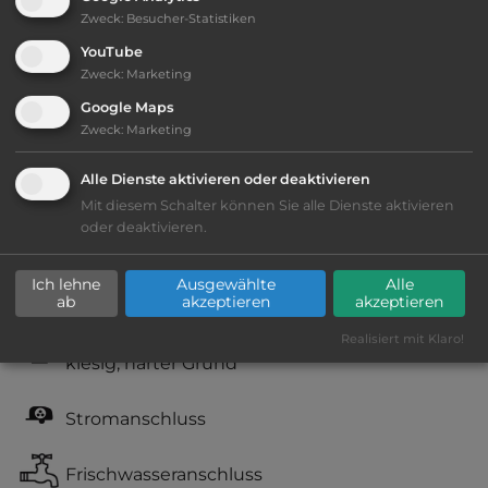
Zweck
:
Besucher-Statistiken
YouTube
Zweck
:
Marketing
Ausstattung
:
Google Maps
Zweck
:
Marketing
bis 10,- Euro
Alle Dienste aktivieren oder deaktivieren
Lage: ansprechend
Mit diesem Schalter können Sie alle Dienste aktivieren
oder deaktivieren.
Geräuschkulisse: sehr ruhig
Ich lehne
Ausgewählte
Alle
ab
akzeptieren
akzeptieren
sandiger Grund
Realisiert mit Klaro!
kiesig, harter Grund
Stromanschluss
Frischwasseranschluss