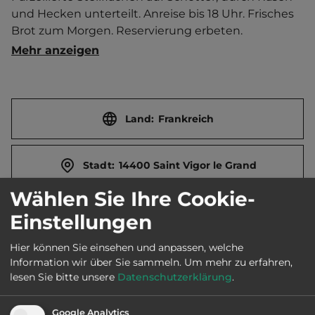
und Hecken unterteilt. Anreise bis 18 Uhr. Frisches 
Brot zum Morgen. Reservierung erbeten.   
Ortszentrum 3 km entfernt. 
Mehr anzeigen
Touristen-/Dauerstellplätze 10/0.
Land:
Frankreich
Stadt:
14400 Saint Vigor le Grand
Wählen Sie Ihre Cookie-
Straße:
Rue de Magny
Einstellungen
Hier können Sie einsehen und anpassen, welche
E-Mail:
laigneau.pierre@orange.fr
Information wir über Sie sammeln.
Um mehr zu erfahren,
lesen Sie bitte unsere
Datenschutzerklärung
.
Öffnungszeiten:
Ganzjährig geöffnet
Google Analytics