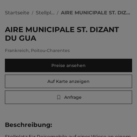
Startseite
Stellplätze
AIRE MUNICIPALE ST. DIZANT DU GUA
/
/
AIRE MUNICIPALE ST. DIZANT
DU GUA
Frankreich
,
Poitou-Charentes
Preise ansehen
Auf Karte anzeigen
Anfrage
Beschreibung
:
Stellplatz für Reisemobile auf einer Wiese an einem 