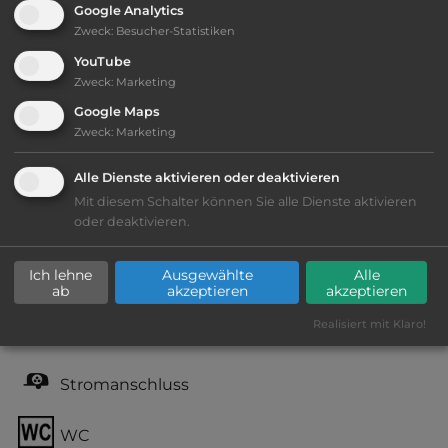
Google Analytics
Zweck
:
Besucher-Statistiken
YouTube
Ausstattung
:
Zweck
:
Marketing
Google Maps
Lage: schön
Zweck
:
Marketing
Alle Dienste aktivieren oder deaktivieren
Geräuschkulisse: überwiegend ruhig
Mit diesem Schalter können Sie alle Dienste aktivieren
oder deaktivieren.
sandiger Grund
Ich lehne
Ausgewählte
Alle
Grasgelände, Wiese
ab
akzeptieren
akzeptieren
Realisiert mit Klaro!
teilweise Schatten
Stromanschluss
WC