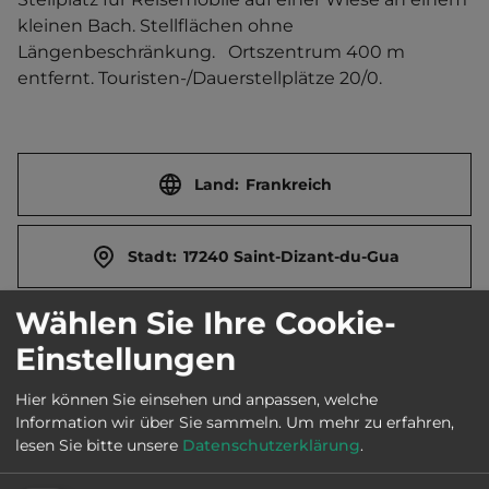
kleinen Bach. Stellflächen ohne 
Längenbeschränkung.   Ortszentrum 400 m 
entfernt. Touristen-/Dauerstellplätze 20/0.
Land:
Frankreich
Stadt:
17240 Saint-Dizant-du-Gua
Wählen Sie Ihre Cookie-
Straße:
Rue du Pérat 6
Einstellungen
Hier können Sie einsehen und anpassen, welche
E-Mail:
mairie@saintdizantdugua.fr
Information wir über Sie sammeln.
Um mehr zu erfahren,
lesen Sie bitte unsere
Datenschutzerklärung
.
Öffnungszeiten:
Ganzjährig geöffnet