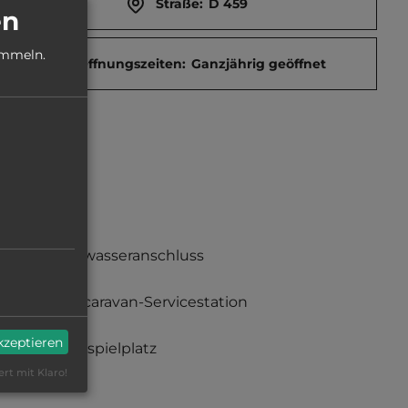
Straße:
D 459
en
ammeln.
Öffnungszeiten:
Ganzjährig geöffnet
Frischwasseranschluss
Motorcaravan-Servicestation
akzeptieren
Kinderspielplatz
ert mit Klaro!