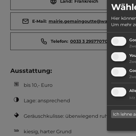
Land:
Frankreich
Wähle
Hier können
E-Mail:
mairie.gemaingoutte@wanadoo.fr
Um mehr zu 
Goo
Telefon:
0033 3 29577070
Zw
Yo
Zw
Ausstattung
:
Go
Zw
bis 10,- Euro
All
Mit
Lage: ansprechend
Ich lehne 
Geräuschkulisse: überwiegend ruhig
kiesig, harter Grund