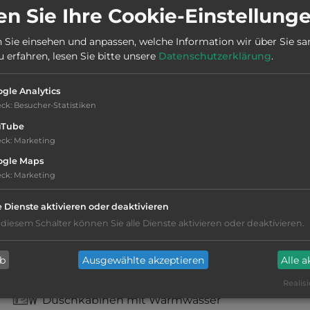
Stadt:
88520 Gemaingoutte
n Sie Ihre Cookie-Einstellung
 Sie einsehen und anpassen, welche Information wir über Sie s
Webseite:
www.gemaingoutte.fr
erfahren, lesen Sie bitte unsere
Datenschutzerklärung
.
gle Analytics
eck
:
Besucher-Statistiken
uTube
eck
:
Marketing
ogle Maps
eck
:
Marketing
Stromanschluss
e Dienste aktivieren oder deaktivieren
 diesem Schalter können Sie alle Dienste aktivieren oder deaktivieren.
WC
ab
Ausgewählte akzeptieren
Alle 
Waschbecken
Realisi
Duschkabinen mit Warmwasser