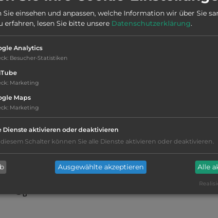
 Sie einsehen und anpassen, welche Information wir über Sie s
Stadt:
23200 Aubusson
erfahren, lesen Sie bitte unsere
Datenschutzerklärung
.
Öffnungszeiten:
Ganzjährig geöffnet
gle Analytics
eck
:
Besucher-Statistiken
uTube
eck
:
Marketing
ogle Maps
eck
:
Marketing
teilweise Schatten
e Dienste aktivieren oder deaktivieren
Stromanschluss
 diesem Schalter können Sie alle Dienste aktivieren oder deaktivieren.
Fäkalienausguss
ab
Ausgewählte akzeptieren
Alle 
Realisi
Frischwasseranschluss