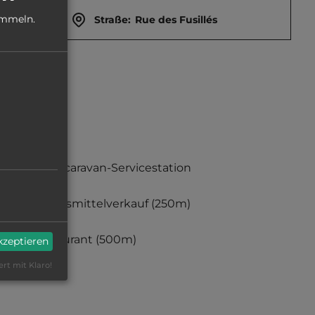
ammeln.
Straße:
Rue des Fusillés
Motorcaravan-Servicestation
Lebensmittelverkauf
(250m)
Restaurant
(500m)
akzeptieren
ert mit Klaro!