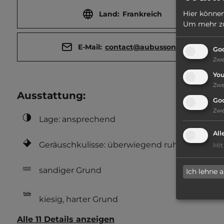
Hier können
Land:
Frankreich
Um mehr zu 
E-Mail:
contact@aubusson.fr
Goo
Zw
Yo
Zw
Ausstattung
:
Go
Zw
Lage: ansprechend
All
Geräuschkulisse: überwiegend ruhig
Mit
sandiger Grund
Ich lehne 
kiesig, harter Grund
Alle 11 Details anzeigen