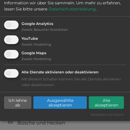
Information wir über Sie sammeln.
Um mehr zu erfahren,
lesen Sie bitte unsere
Datenschutzerklärung
.
Öffnungszeiten:
Ganzjährig geöffnet
Google Analytics
Zweck
:
Besucher-Statistiken
Telefon:
0033 238803400
YouTube
Zweck
:
Marketing
Google Maps
Zweck
:
Marketing
Ausstattung
:
Alle Dienste aktivieren oder deaktivieren
Lage: ansprechend
Mit diesem Schalter können Sie alle Dienste aktivieren
oder deaktivieren.
Geräuschkulisse: erträgliche
Lärmbelästigung
Ich lehne
Ausgewählte
Alle
ab
akzeptieren
akzeptieren
kiesig, harter Grund
Realisiert mit Klaro!
Büsche und Hecken