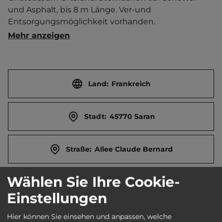
und Asphalt, bis 8 m Länge. Ver-und 
Entsorgungsmöglichkeit vorhanden.   
Ortszentrum 1.5 km entfernt. 
Mehr anzeigen
Touristen-/Dauerstellplätze 9/0.
Land:
Frankreich
Stadt:
45770 Saran
Straße:
Allee Claude Bernard
Wählen Sie Ihre Cookie-
E-Mail:
courier@ville-saran.fr
Einstellungen
Webseite:
www.ville-saran.fr/camping-car
Hier können Sie einsehen und anpassen, welche