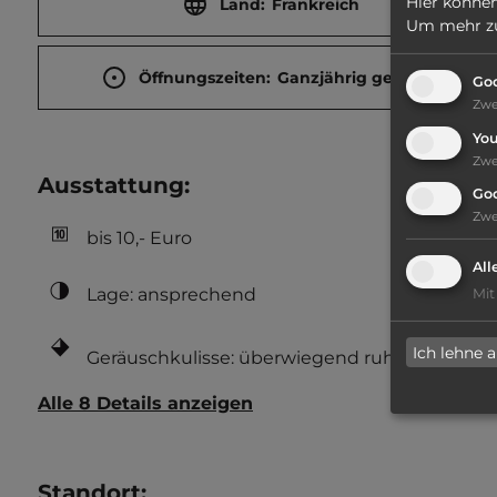
Hier können
Land:
Frankreich
Um mehr zu 
Öffnungszeiten:
Ganzjährig geöffnet
Goo
Zw
Yo
Zw
Ausstattung
:
Go
Zw
bis 10,- Euro
All
Lage: ansprechend
Mit
Ich lehne 
Geräuschkulisse: überwiegend ruhig
Alle 8 Details anzeigen
Standort
: