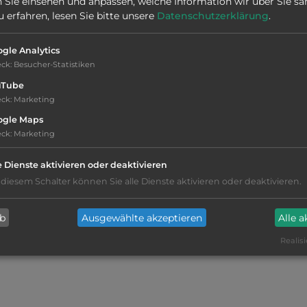
 Sie einsehen und anpassen, welche Information wir über Sie s
Stadt:
56760 Pénestin
erfahren, lesen Sie bitte unsere
Datenschutzerklärung
.
gle Analytics
eck
:
Besucher-Statistiken
uTube
eck
:
Marketing
ogle Maps
eck
:
Marketing
kiesig, harter Grund
e Dienste aktivieren oder deaktivieren
Lebensmittelverkauf
(4000m)
 diesem Schalter können Sie alle Dienste aktivieren oder deaktivieren.
Restaurant
(4000m)
ab
Ausgewählte akzeptieren
Alle 
Realisi