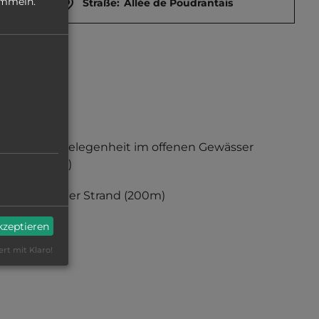
ammeln.
Straße:
Allée de Poudrantais
Badegelegenheit im offenen Gewässer
(200m)
sandiger Strand
(200m)
akzeptieren
ert mit Klaro!