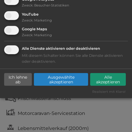
Zweck
:
Besucher-Statistiken
YouTube
Zweck
:
Marketing
Ausstattung
:
Google Maps
Zweck
:
Marketing
Lage: weniger ansprechend
Alle Dienste aktivieren oder deaktivieren
Geräuschkulisse: laut
Mit diesem Schalter können Sie alle Dienste aktivieren
oder deaktivieren.
Stromanschluss
Ich lehne
Ausgewählte
Alle
ab
akzeptieren
akzeptieren
Fäkalienausguss
Realisiert mit Klaro!
Frischwasseranschluss
Motorcaravan-Servicestation
Lebensmittelverkauf
(2000m)