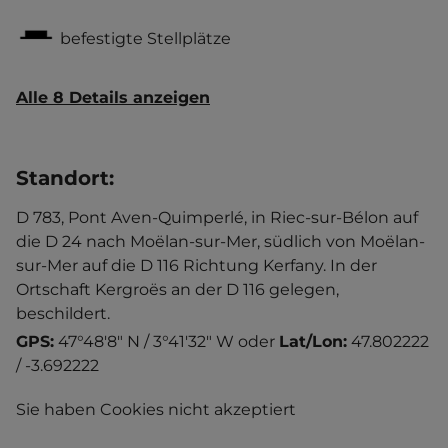
befestigte Stellplätze
Alle 8 Details anzeigen
Standort
:
D 783, Pont Aven-Quimperlé, in Riec-sur-Bélon auf
die D 24 nach Moëlan-sur-Mer, südlich von Moëlan-
sur-Mer auf die D 116 Richtung Kerfany. In der
Ortschaft Kergroës an der D 116 gelegen,
beschildert.
GPS:
47°48'8" N / 3°41'32" W
oder
Lat/Lon:
47.802222
/ -3.692222
Sie haben Cookies nicht akzeptiert