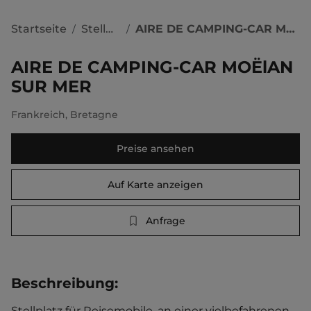
Startseite
Stellplätze
AIRE DE CAMPING-CAR MOËlAN SUR MER
/
/
AIRE DE CAMPING-CAR MOËlAN
SUR MER
Frankreich
,
Bretagne
Preise ansehen
Auf Karte anzeigen
Anfrage
Beschreibung
:
Stellplatz für Reisemobile, an einer vielbefahrenen 