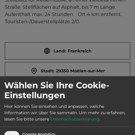
Straße. Stellflächen auf Asphalt, bis 7 m Länge. 
Aufenthalt max. 24 Stunden.   Ort 4 km entfernt. 
Touristen-/Dauerstellplätze 2/0.
Land:
Frankreich
Stadt:
29350 Moëlan-sur-Mer
Wählen Sie Ihre Cookie-
Straße:
Rue Louis le Guennec
Einstellungen
Hier können Sie einsehen und anpassen, welche
E-Mail:
mairie-moelan@wanadoo.fr
Information wir über Sie sammeln.
Um mehr zu erfahren,
lesen Sie bitte unsere
Datenschutzerklärung
.
Öffnungszeiten:
Ganzjährig geöffnet
Google Analytics