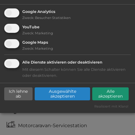
Google Analytics
Ausstattung
:
Zweck
:
Besucher-Statistiken
YouTube
AB-Abfahrt max. 10 km entfernt
Zweck
:
Marketing
Google Maps
Lage: ansprechend
Zweck
:
Marketing
Geräuschkulisse: erträgliche
Alle Dienste aktivieren oder deaktivieren
Lärmbelästigung
Mit diesem Schalter können Sie alle Dienste aktivieren
oder deaktivieren.
teilweise Schatten
Ich lehne
Ausgewählte
Alle
Fäkalienausguss
ab
akzeptieren
akzeptieren
Realisiert mit Klaro!
Frischwasseranschluss
Motorcaravan-Servicestation