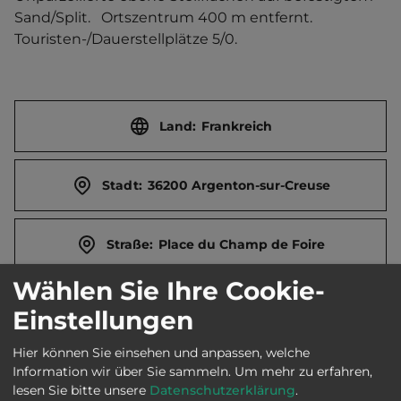
Sand/Split.   Ortszentrum 400 m entfernt. 
Touristen-/Dauerstellplätze 5/0.
Land:
Frankreich
Stadt:
36200 Argenton-sur-Creuse
Straße:
Place du Champ de Foire
Wählen Sie Ihre Cookie-
E-Mail:
contact@mairie-argenton-sur-creuse.fr
Einstellungen
Hier können Sie einsehen und anpassen, welche
Öffnungszeiten:
Ganzjährig geöffnet
Information wir über Sie sammeln.
Um mehr zu erfahren,
lesen Sie bitte unsere
Datenschutzerklärung
.