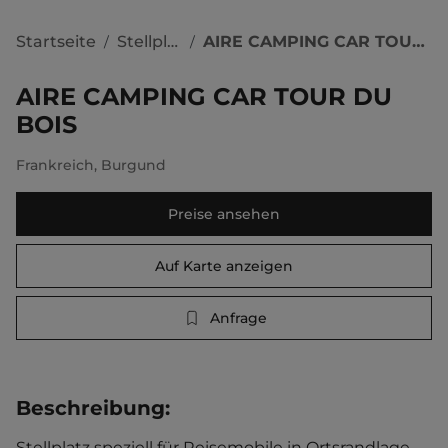
Startseite
Stellplätze
AIRE CAMPING CAR TOUR DU BOIS
/
/
AIRE CAMPING CAR TOUR DU
BOIS
Frankreich
,
Burgund
Preise ansehen
Auf Karte anzeigen
Anfrage
Beschreibung
:
Stellplatz speziell für Reisemobile in Ortsrandlage. 