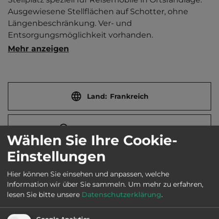
Ausgewiesene Stellflächen auf Schotter, ohne 
Längenbeschränkung. Ver- und 
Entsorgungsmöglichkeit vorhanden.   
Ortszentrum 500 m entfernt. 
Mehr anzeigen
Touristen-/Dauerstellplätze 15/0.
Land:
Frankreich
Stadt:
71170 Chauffailles
Wählen Sie Ihre Cookie-
Einstellungen
Straße:
Chemin de Laval
Hier können Sie einsehen und anpassen, welche
Information wir über Sie sammeln.
Um mehr zu erfahren,
Öffnungszeiten:
Ganzjährig geöffnet
lesen Sie bitte unsere
Datenschutzerklärung
.