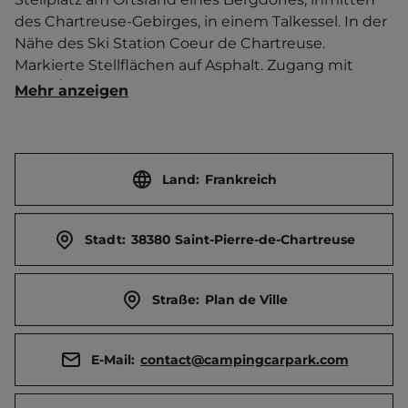
des Chartreuse-Gebirges, in einem Talkessel. In der 
Nähe des Ski Station Coeur de Chartreuse. 
Markierte Stellflächen auf Asphalt. Zugang mit 
PASS'ÉTAPES.   Ortszentrum 300 m entfernt. 
Mehr anzeigen
Touristen-/Dauerstellplätze 16/0.
Land:
Frankreich
Stadt:
38380 Saint-Pierre-de-Chartreuse
Straße:
Plan de Ville
E-Mail:
contact@campingcarpark.com