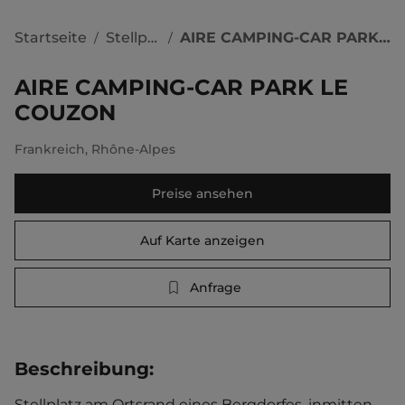
Startseite
Stellplätze
AIRE CAMPING-CAR PARK LE COUZON
/
/
AIRE CAMPING-CAR PARK LE
COUZON
Frankreich
,
Rhône-Alpes
Preise ansehen
Auf Karte anzeigen
Anfrage
Beschreibung
:
Stellplatz am Ortsrand eines Bergdorfes, inmitten 