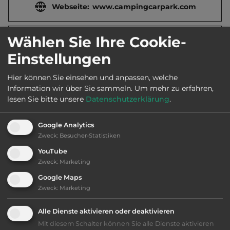
Webseite:
www.campingcarpark.com
Wählen Sie Ihre Cookie-
Öffnungszeiten:
Ganzjährig geöffnet
Einstellungen
Telefon:
0033 1 83646921
Hier können Sie einsehen und anpassen, welche
Information wir über Sie sammeln.
Um mehr zu erfahren,
lesen Sie bitte unsere
Datenschutzerklärung
.
Ausstattung
:
Google Analytics
Zweck
:
Besucher-Statistiken
Abfahrtslauf
YouTube
Zweck
:
Marketing
Langlauf
Google Maps
Zweck
:
Marketing
Sessellift
Alle Dienste aktivieren oder deaktivieren
Mit diesem Schalter können Sie alle Dienste aktivieren
bis 15,- Euro