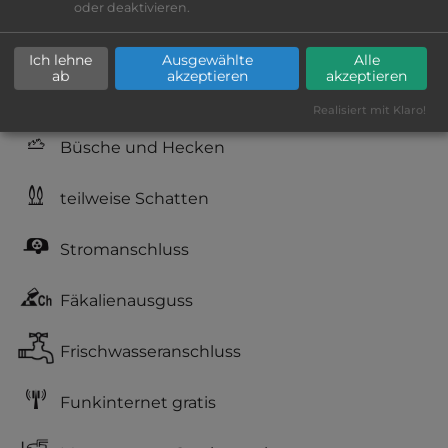
oder deaktivieren.
Lage: schön
Ich lehne
Ausgewählte
Alle
ab
akzeptieren
akzeptieren
Geräuschkulisse: überwiegend ruhig
Realisiert mit Klaro!
Büsche und Hecken
teilweise Schatten
Stromanschluss
Fäkalienausguss
Frischwasseranschluss
Funkinternet gratis