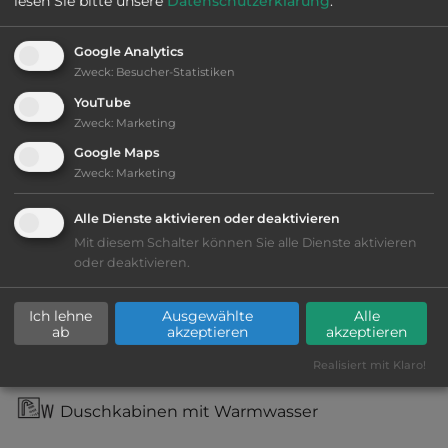
lesen Sie bitte unsere
Datenschutzerklärung
.
Google Analytics
Ausstattung
:
Zweck
:
Besucher-Statistiken
YouTube
bis 25,- Euro
Zweck
:
Marketing
Google Maps
Lage: sehr schön
Zweck
:
Marketing
Geräuschkulisse: sehr ruhig
Alle Dienste aktivieren oder deaktivieren
Mit diesem Schalter können Sie alle Dienste aktivieren
Stromanschluss
oder deaktivieren.
WC
Ich lehne
Ausgewählte
Alle
ab
akzeptieren
akzeptieren
Waschbecken mit Warmwasser
Realisiert mit Klaro!
Duschkabinen mit Warmwasser