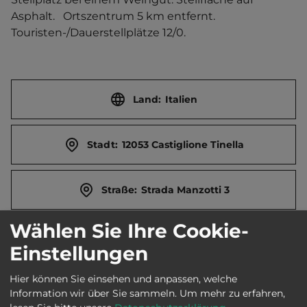
Asphalt.   Ortszentrum 5 km entfernt. 
Touristen-/Dauerstellplätze 12/0.
Land:
Italien
Stadt:
12053 Castiglione Tinella
Straße:
Strada Manzotti 3
Wählen Sie Ihre Cookie-
E-Mail:
info@agriciuvin.it
Einstellungen
Hier können Sie einsehen und anpassen, welche
Öffnungszeiten:
Ganzjährig geöffnet
Information wir über Sie sammeln.
Um mehr zu erfahren,