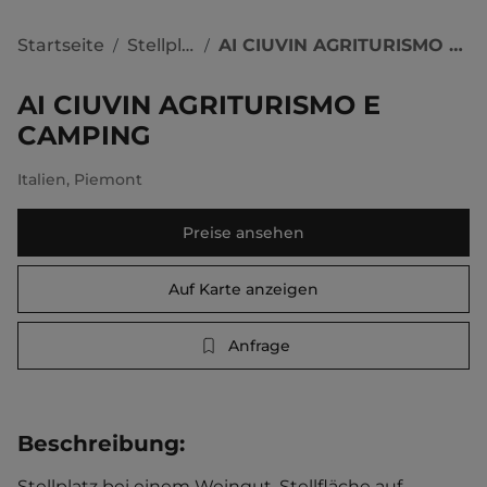
Startseite
Stellplätze
AI CIUVIN AGRITURISMO E CAMPING
/
/
AI CIUVIN AGRITURISMO E
CAMPING
Italien
,
Piemont
Preise ansehen
Auf Karte anzeigen
Anfrage
Beschreibung
:
Stellplatz bei einem Weingut. Stellfläche auf 