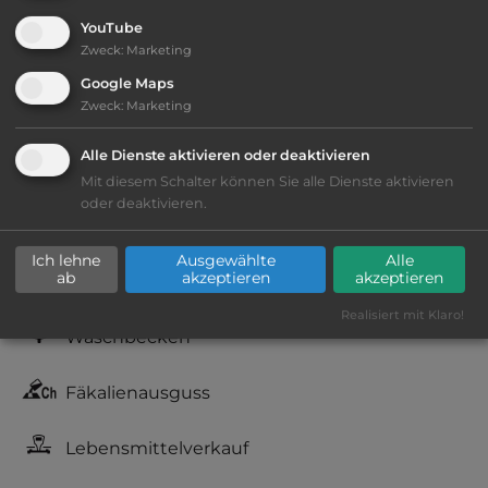
YouTube
Zweck
:
Marketing
Ausstattung
:
Google Maps
Zweck
:
Marketing
Lage: schön
Alle Dienste aktivieren oder deaktivieren
Geräuschkulisse: überwiegend ruhig
Mit diesem Schalter können Sie alle Dienste aktivieren
oder deaktivieren.
kiesig, harter Grund
Ich lehne
Ausgewählte
Alle
ab
akzeptieren
akzeptieren
WC
Realisiert mit Klaro!
Waschbecken
Fäkalienausguss
Lebensmittelverkauf