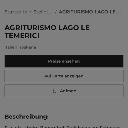
Startseite
Stellplätze
AGRITURISMO LAGO LE TEMERICI
/
/
AGRITURISMO LAGO LE
TEMERICI
Italien
,
Toskana
Preise ansehen
Auf Karte anzeigen
Anfrage
Beschreibung
:
Stellplatz beim Bauernhof. Stellfläche auf Schotter. 