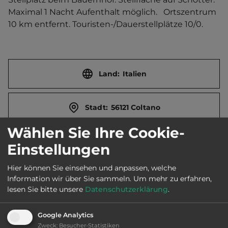
Maximal 1 Nacht Aufenthalt möglich.   Ortszentrum 
10 km entfernt. Touristen-/Dauerstellplätze 10/0.
Land:
Italien
Stadt:
56121 Coltano
Wählen Sie Ihre Cookie-
Straße:
Via della Sofia 6
Einstellungen
Hier können Sie einsehen und anpassen, welche
E-Mail:
info@lagoletemerici.it
Information wir über Sie sammeln.
Um mehr zu erfahren,
lesen Sie bitte unsere
Datenschutzerklärung
.
Öffnungszeiten:
Ganzjährig geöffnet
Google Analytics
Zweck
:
Besucher-Statistiken