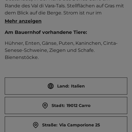
Rande des Val di Vara-Tals. Stellflächen auf Gras mit 
dem Blick auf die Berge. Strom ist nur im 
Sanitärgebäude vorhanden.   Ortszentrum 3 km 
Mehr anzeigen
entfernt. Touristen-/Dauerstellplätze 5/0.
Am Bauernhof vorhandene Tiere:
Hühner, Enten, Gänse, Puten, Kaninchen, Cinta-
Senese-Schweine, Ziegen und Schafe.
Bienenstöcke.
Land:
Italien
Stadt:
19012 Carro
Straße:
Via Camporione 25