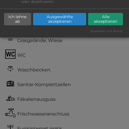
oder deaktivieren.
Geräuschkulisse: überwiegend ruhig
Ich lehne
Ausgewählte
Alle
ab
akzeptieren
akzeptieren
Bauernhof-Camping
Realisiert mit Klaro!
Grasgelände, Wiese
WC
Waschbecken
Sanitär-Komplettzellen
Fäkalienausguss
Frischwasseranschluss
Funkinternet gratis