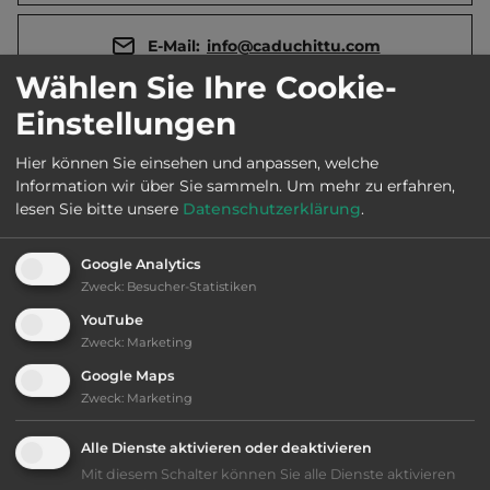
E-Mail:
info@caduchittu.com
Wählen Sie Ihre Cookie-
Einstellungen
Webseite:
caduchittu.com
Hier können Sie einsehen und anpassen, welche
Information wir über Sie sammeln.
Um mehr zu erfahren,
Öffnungszeiten:
Ganzjährig geöffnet
lesen Sie bitte unsere
Datenschutzerklärung
.
Telefon:
0039 3358037376
Google Analytics
Zweck
:
Besucher-Statistiken
YouTube
Zweck
:
Marketing
Ausstattung
:
Google Maps
Zweck
:
Marketing
bis 30,- Euro
Alle Dienste aktivieren oder deaktivieren
Lage: schön
Mit diesem Schalter können Sie alle Dienste aktivieren