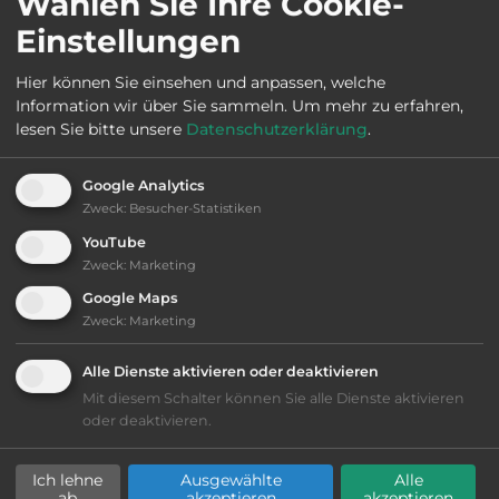
Wählen Sie Ihre Cookie-
Öffnungszeiten:
Ganzjährig geöffnet
Einstellungen
Hier können Sie einsehen und anpassen, welche
Telefon:
0039 3401128888
Information wir über Sie sammeln.
Um mehr zu erfahren,
lesen Sie bitte unsere
Datenschutzerklärung
.
Google Analytics
Ausstattung
:
Zweck
:
Besucher-Statistiken
YouTube
bis 30,- Euro
Zweck
:
Marketing
Google Maps
Lage: schön
Zweck
:
Marketing
Geräuschkulisse: überwiegend ruhig
Alle Dienste aktivieren oder deaktivieren
Mit diesem Schalter können Sie alle Dienste aktivieren
oder deaktivieren.
sandiger Grund
Ich lehne
Ausgewählte
Alle
Grasgelände, Wiese
ab
akzeptieren
akzeptieren