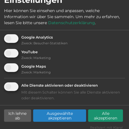
Hier können Sie einsehen und anpassen, welche
Öffnungszeiten:
Ganzjährig geöffnet
Information wir über Sie sammeln.
Um mehr zu erfahren,
lesen Sie bitte unsere
Datenschutzerklärung
.
Telefon:
0039 0182541128
Google Analytics
Zweck
:
Besucher-Statistiken
YouTube
Zweck
:
Marketing
Ausstattung
:
Google Maps
Zweck
:
Marketing
bis 25,- Euro
Alle Dienste aktivieren oder deaktivieren
Lage: schön
Mit diesem Schalter können Sie alle Dienste aktivieren
oder deaktivieren.
Geräuschkulisse: sehr ruhig
Ich lehne
Ausgewählte
Alle
ab
akzeptieren
akzeptieren
Grasgelände, Wiese
Realisiert mit Klaro!