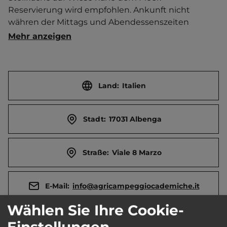
Reservierung wird empfohlen. Ankunft nicht 
währen der Mittags und Abendessenszeiten 
möglich.   Ortszentrum 1 km entfernt. 
Mehr anzeigen
Touristen-/Dauerstellplätze 34/0.
Land:
Italien
Stadt:
17031 Albenga
Straße:
Viale 8 Marzo
E-Mail:
info@agricampeggiocademiche.it
Wählen Sie Ihre Cookie-
Webseite:
www.agricampeggiocademiche.it
Einstellungen