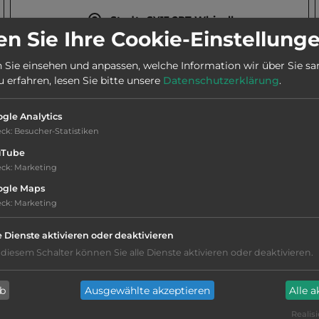
Stadt:
SY13 2PT Whixall
n Sie Ihre Cookie-Einstellung
 Sie einsehen und anpassen, welche Information wir über Sie s
Webseite:
www.abbeygreenfarm.co.uk
erfahren, lesen Sie bitte unsere
Datenschutzerklärung
.
gle Analytics
eck
:
Besucher-Statistiken
uTube
eck
:
Marketing
ogle Maps
eck
:
Marketing
Stromanschluss
e Dienste aktivieren oder deaktivieren
WC
 diesem Schalter können Sie alle Dienste aktivieren oder deaktivieren.
Duschen mit Warmwasser
ab
Ausgewählte akzeptieren
Alle 
Realisi