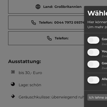
Land:
Großbritannien
Wähle
Hier können
Telefon:
0044 7972 093741
Um mehr zu 
Telefon:
Goo
Zw
Yo
Zw
Ausstattung
:
Go
Zw
bis 30,- Euro
All
Lage: schön
Mit
Geräuschkulisse: überwiegend ruhig
Ich lehne 