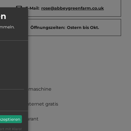
E-Mail:
rose@abbeygreenfarm.co.uk
en
ammeln.
Öffnungszeiten:
Ostern bis Okt.
Waschmaschine
Funkinternet gratis
Restaurant
akzeptieren
ert mit Klaro!