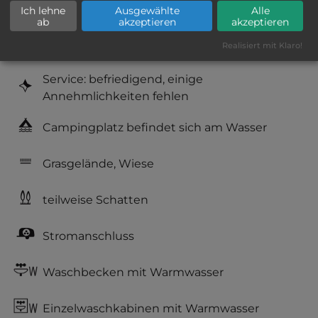
Ich lehne
Ausgewählte
Alle
Geräuschkulisse: überwiegend ruhig
ab
akzeptieren
akzeptieren
Realisiert mit Klaro!
Hygiene: befriedigend
Service: befriedigend, einige
Annehmlichkeiten fehlen
Campingplatz befindet sich am Wasser
Grasgelände, Wiese
teilweise Schatten
Stromanschluss
Waschbecken mit Warmwasser
Einzelwaschkabinen mit Warmwasser