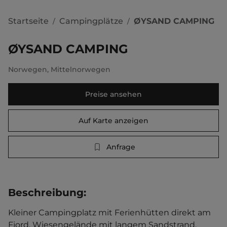
Startseite
Campingplätze
ØYSAND CAMPING
/
/
ØYSAND CAMPING
Norwegen
,
Mittelnorwegen
Preise ansehen
Auf Karte anzeigen
Anfrage
Beschreibung
:
Kleiner Campingplatz mit Ferienhütten direkt am 
Fjord. Wiesengelände mit langem Sandstrand. 