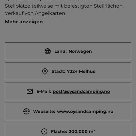
Stellplätze teilweise mit befestigten Stellflächen. 
Verkauf von Angelkarten.    
Touristen-/Dauerstellplätze 56/0.
Mehr anzeigen
Land:
Norwegen
Stadt:
7224 Melhus
E-Mail:
post@oysandcamping.no
Webseite:
www.oysandcamping.no
2
Fläche:
200.000
m