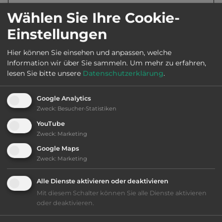
Wählen Sie Ihre Cookie-
Öffnungszeiten:
Mai bis Ende Aug.
Einstellungen
Hier können Sie einsehen und anpassen, welche
Telefon:
0047 72872415
Information wir über Sie sammeln.
Um mehr zu erfahren,
lesen Sie bitte unsere
Datenschutzerklärung
.
Google Analytics
Ausstattung
:
Zweck
:
Besucher-Statistiken
YouTube
bis 25,- Euro
Zweck
:
Marketing
Google Maps
Klassifizierung: befriedigend
Zweck
:
Marketing
Lage: schön
Alle Dienste aktivieren oder deaktivieren
Mit diesem Schalter können Sie alle Dienste aktivieren
oder deaktivieren.
Platzeinrichtung: gut