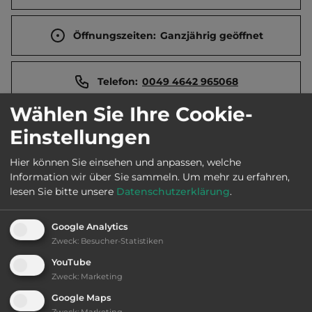
Öffnungszeiten:
Ganzjährig geöffnet
Telefon:
0049 4642 965068
Wählen Sie Ihre Cookie-
Einstellungen
Sehenswürdigkeiten:
Hier können Sie einsehen und anpassen, welche
Seenotrettungskreuzer. Fischerkirche.
Information wir über Sie sammeln.
Um mehr zu erfahren,
lesen Sie bitte unsere
Datenschutzerklärung
.
Naturerlebniszentrum. Kappeln. Arnis.
Google Analytics
Zweck
:
Besucher-Statistiken
Ausstattung
:
YouTube
Zweck
:
Marketing
bis 15,- Euro
Google Maps
Zweck
:
Marketing