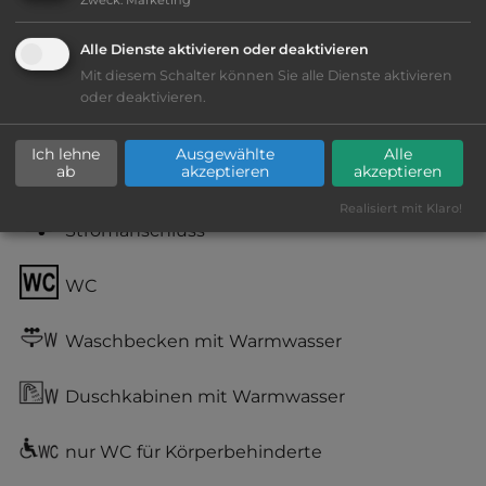
Lage: schön
Alle Dienste aktivieren oder deaktivieren
Geräuschkulisse: überwiegend ruhig
Mit diesem Schalter können Sie alle Dienste aktivieren
oder deaktivieren.
kiesig, harter Grund
Ich lehne
Ausgewählte
Alle
ab
akzeptieren
akzeptieren
Grasgelände, Wiese
Realisiert mit Klaro!
Stromanschluss
WC
Waschbecken mit Warmwasser
Duschkabinen mit Warmwasser
nur WC für Körperbehinderte