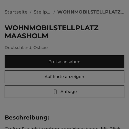
Startseite
Stellplätze
WOHNMOBILSTELLPLATZ MAASHOLM
/
/
WOHNMOBILSTELLPLATZ
MAASHOLM
Deutschland
,
Ostsee
Preise ansehen
Auf Karte anzeigen
Anfrage
Beschreibung
:
Großer Stellplatz neben dem Yachthafen. Mit Blick 