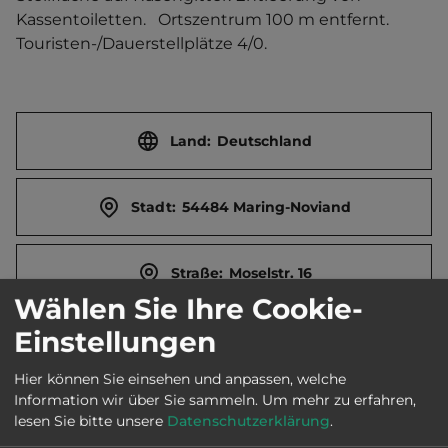
Kassentoiletten.   Ortszentrum 100 m entfernt. 
Touristen-/Dauerstellplätze 4/0.
Land:
Deutschland
Stadt:
54484 Maring-Noviand
Straße:
Moselstr. 16
Wählen Sie Ihre Cookie-
Einstellungen
E-Mail:
kontakt@weinhaus-boelinger.de
Hier können Sie einsehen und anpassen, welche
Information wir über Sie sammeln.
Um mehr zu erfahren,
Öffnungszeiten:
Ganzjährig geöffnet
lesen Sie bitte unsere
Datenschutzerklärung
.