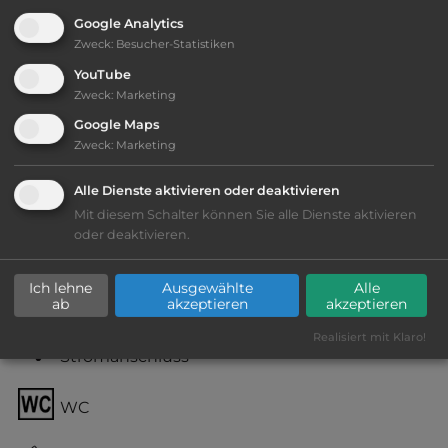
Google Analytics
Zweck
:
Besucher-Statistiken
Ausstattung
:
YouTube
Zweck
:
Marketing
bis 10,- Euro
Google Maps
Zweck
:
Marketing
Lage: schön
Alle Dienste aktivieren oder deaktivieren
Geräuschkulisse: überwiegend ruhig
Mit diesem Schalter können Sie alle Dienste aktivieren
oder deaktivieren.
kiesig, harter Grund
Ich lehne
Ausgewählte
Alle
ab
akzeptieren
akzeptieren
Grasgelände, Wiese
Realisiert mit Klaro!
Stromanschluss
WC