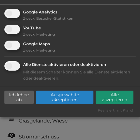
Öffnungszeiten:
März bis Nov.
Google Analytics
Zweck
:
Besucher-Statistiken
Telefon:
0049 6345 919370
YouTube
Zweck
:
Marketing
Google Maps
Zweck
:
Marketing
Ausstattung
:
Alle Dienste aktivieren oder deaktivieren
Mit diesem Schalter können Sie alle Dienste aktivieren
bis 10,- Euro
oder deaktivieren.
Lage: sehr schön
Ich lehne
Ausgewählte
Alle
ab
akzeptieren
akzeptieren
Geräuschkulisse: überwiegend ruhig
Realisiert mit Klaro!
Grasgelände, Wiese
Stromanschluss