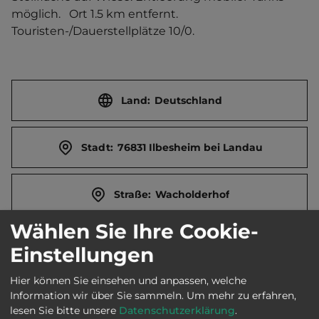
möglich.   Ort 1.5 km entfernt. 
Touristen-/Dauerstellplätze 10/0.
Land:
Deutschland
Stadt:
76831 Ilbesheim bei Landau
Straße:
Wacholderhof
Wählen Sie Ihre Cookie-
E-Mail:
wein@weingut-erlenwein.de
Einstellungen
Hier können Sie einsehen und anpassen, welche
Webseite:
www.weingut-erlenwein.de
Information wir über Sie sammeln.
Um mehr zu erfahren,
lesen Sie bitte unsere
Datenschutzerklärung
.