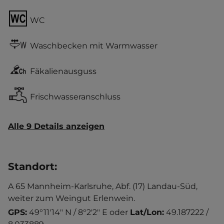
WC
Waschbecken mit Warmwasser
Fäkalienausguss
Frischwasseranschluss
Alle 9 Details anzeigen
Standort
:
A 65 Mannheim-Karlsruhe, Abf. (17) Landau-Süd,
weiter zum Weingut Erlenwein.
GPS:
49°11'14" N / 8°2'2" E
oder
Lat/Lon:
49.187222 /