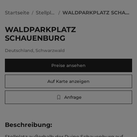
Startseite
Stellplätze
WALDPARKPLATZ SCHAUENBURG
/
/
WALDPARKPLATZ
SCHAUENBURG
Deutschland
,
Schwarzwald
Preise ansehen
Auf Karte anzeigen
Anfrage
Beschreibung
:
Stellplatz außerhalb der Ruine Schauenburg auf 