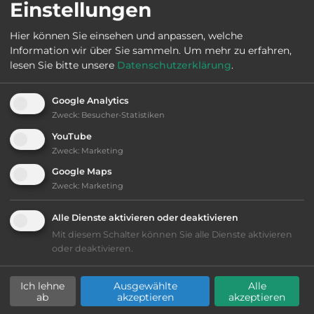
Einstellungen
Webseite:
www.schauenburg.de
Hier können Sie einsehen und anpassen, welche
Information wir über Sie sammeln.
Um mehr zu erfahren,
Öffnungszeiten:
Ganzjährig geöffnet
lesen Sie bitte unsere
Datenschutzerklärung
.
Telefon:
0049 7802 2253
Google Analytics
Zweck
:
Besucher-Statistiken
YouTube
Zweck
:
Marketing
Ausstattung
:
Google Maps
Zweck
:
Marketing
bis 10,- Euro
Alle Dienste aktivieren oder deaktivieren
Mit diesem Schalter können Sie alle Dienste aktivieren
Lage: schön
oder deaktivieren.
Geräuschkulisse: überwiegend ruhig
Ich lehne
Ausgewählte
Alle
ab
akzeptieren
akzeptieren
kiesig, harter Grund