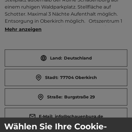
einem ruhigen Waldparkplatz. Stellfläche auf 
Schotter. Maximal 3 Nächte Aufenthalt möglich. 
Entsorgung in Oberkirch möglich.   Ortszentrum 1 
km entfernt. Touristen-/Dauerstellplätze 6/0.
Mehr anzeigen
Land:
Deutschland
Stadt:
77704 Oberkirch
Straße:
Burgstraße 29
E-Mail:
info@schauenburg.de
Wählen Sie Ihre Cookie-