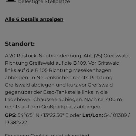
befestigte Stellplätze
Alle 6 Details anzeigen
Standort
:
A 20 Rostock-Neubrandenburg, Abf. (25) Greifswald,
Richtung Greifswald auf die B 109. Vor Grifswald
links auf die B 105 Richtung Mesekenhagen
abbeigen. In Neuenkrichen rechts Richtung
Greifswald abbiegen und kurz vor Greifswald
gegenüber der Esso-Tankstelle links in die
Ladebower Chaussee abbiegen. Nach ca. 400 m
rechts auf den Großparkplatz abbiegen.
GPS:
54°6'5" N / 13°22'56" E
oder
Lat/Lon:
54.101389 /
13.382222
Sie haben Cookies nicht akzeptiert