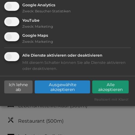
Google Analytics
Sehenswürdigkeiten:
Zweck
:
Besucher-Statistiken
YouTube
Altstadt, div. Museen und Parks.
Zweck
:
Marketing
Google Maps
Zweck
:
Marketing
Ausstattung
:
Alle Dienste aktivieren oder deaktivieren
Lage: weniger ansprechend
Mit diesem Schalter können Sie alle Dienste aktivieren
oder deaktivieren.
Geräuschkulisse: laut
Ich lehne
Ausgewählte
Alle
ab
akzeptieren
akzeptieren
Reservierung nicht möglich
Realisiert mit Klaro!
Lebensmittelverkauf
(500m)
Restaurant
(500m)