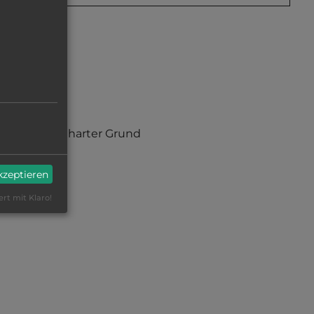
kiesig, harter Grund
akzeptieren
ert mit Klaro!