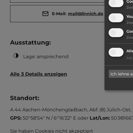
Goo
Zw
E-Mail:
mail@linnich.de
Yo
Zw
Go
Zw
Ausstattung
:
All
Lage: ansprechend
Mit
Ich lehne 
Alle 3 Details anzeigen
Standort
:
A 44 Aachen-Mönchengladbach, Abf. (8) Jülich-Ost, 
GPS:
50°58'54" N / 6°16'22" E
oder
Lat/Lon:
50.981667
Sie haben Cookies nicht akzeptiert