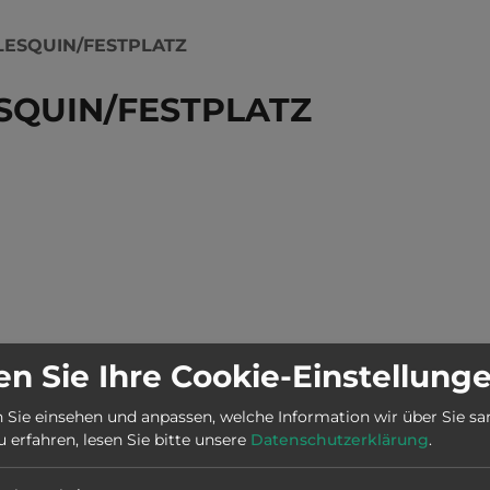
LESQUIN/FESTPLATZ
ESQUIN/FESTPLATZ
 Schotter.   Ortszentrum 500 m entfernt. Touristen-/Dauers
n Sie Ihre Cookie-Einstellung
 Sie einsehen und anpassen, welche Information wir über Sie s
erfahren, lesen Sie bitte unsere
Datenschutzerklärung
.
Stadt:
52441 Linnich