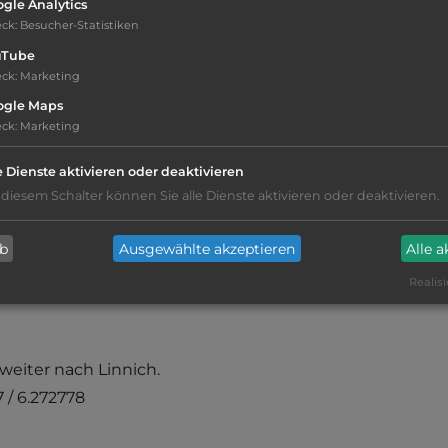
gle Analytics
eck
:
Besucher-Statistiken
Öffnungszeiten:
Ganzjährig geöffnet
uTube
eck
:
Marketing
ogle Maps
eck
:
Marketing
e Dienste aktivieren oder deaktivieren
Geräuschkulisse: überwiegend ruhig
 diesem Schalter können Sie alle Dienste aktivieren oder deaktivieren.
ab
Ausgewählte akzeptieren
Alle 
Realisi
weiter nach Linnich.
 / 6.272778