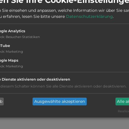
Stadt:
37235 Hess. Lichtenau
 Sie einsehen und anpassen, welche Information wir über Sie s
erfahren, lesen Sie bitte unsere
Datenschutzerklärung
.
Webseite:
www.hessisch-lichtenau.de
gle Analytics
eck
:
Besucher-Statistiken
uTube
eck
:
Marketing
ogle Maps
eck
:
Marketing
e Dienste aktivieren oder deaktivieren
kiesig, harter Grund
 diesem Schalter können Sie alle Dienste aktivieren oder deaktivieren.
Lebensmittelverkauf
(300m)
ab
Ausgewählte akzeptieren
Alle 
Realisi