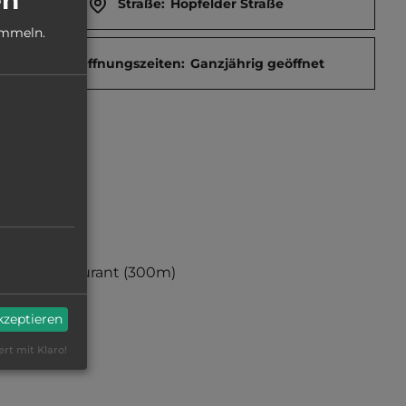
Straße:
Hopfelder Straße
ammeln.
Öffnungszeiten:
Ganzjährig geöffnet
Restaurant
(300m)
akzeptieren
ert mit Klaro!