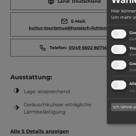
Land:
Deutschland
Hier können
Um mehr zu 
E-Mail:
kultur-tourismus@hessisch-lichtenau.de
Goo
Zw
Telefon:
0049 5602 807147
Yo
Zw
Go
Zw
Ausstattung
:
All
Lage: ansprechend
Mit
Geräuschkulisse: erträgliche
Ich lehne 
Lärmbelästigung
Alle 5 Details anzeigen