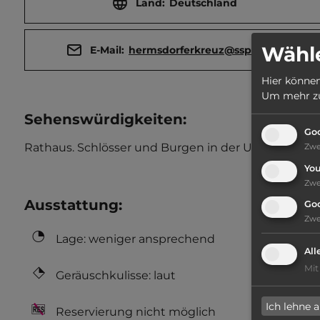
Land:
Deutschland
Wähle
E-Mail:
hermsdorferkreuz@ssp-ce.de
Hier können
Um mehr zu 
Sehenswürdigkeiten:
Goo
Rathaus. Schlösser und Burgen in der Umgebung.
Zw
Yo
Zw
Ausstattung
:
Go
Zw
Lage: weniger ansprechend
All
Mit
Geräuschkulisse: laut
Ich lehne 
Reservierung nicht möglich