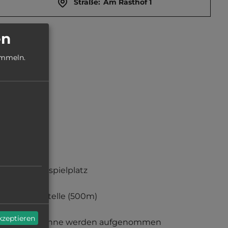
Straße:
Am Rasthof 1
en
ammeln.
Kinderspielplatz
Haltestelle
(500m)
akzeptieren
Gespanne werden aufgenommen