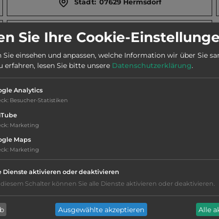
Stadt:
07629 Hermsdorf
n Sie Ihre Cookie-Einstellung
Öffnungszeiten:
Ganzjährig geöffnet
 Sie einsehen und anpassen, welche Information wir über Sie s
erfahren, lesen Sie bitte unsere
Datenschutzerklärung
.
gle Analytics
eck
:
Besucher-Statistiken
uTube
eck
:
Marketing
ogle Maps
eck
:
Marketing
WC
e Dienste aktivieren oder deaktivieren
 diesem Schalter können Sie alle Dienste aktivieren oder deaktivieren.
Duschen mit Warmwasser
ab
Ausgewählte akzeptieren
Alle 
Funkinternet gratis