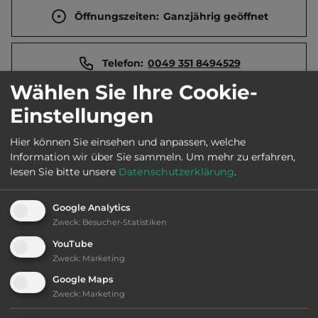
Öffnungszeiten:
Ganzjährig geöffnet
Telefon:
0049 351 8494529
Wählen Sie Ihre Cookie-
Einstellungen
Sehenswürdigkeiten:
Hier können Sie einsehen und anpassen, welche
Information wir über Sie sammeln.
Um mehr zu erfahren,
Schloss Moritzburg. Fasanenschlösschen
lesen Sie bitte unsere
Datenschutzerklärung
.
Moritzburg. Ev.-Luth. Kirche. Käthe-Kollwitz-Haus.
Rotes Haus.
Google Analytics
Zweck
:
Besucher-Statistiken
YouTube
Ausstattung
:
Zweck
:
Marketing
Google Maps
bis 10,- Euro
Zweck
:
Marketing