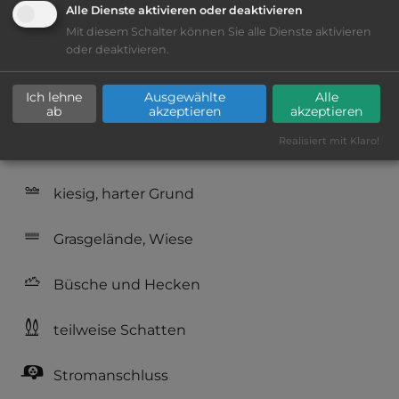
Lage: weniger ansprechend
Alle Dienste aktivieren oder deaktivieren
Mit diesem Schalter können Sie alle Dienste aktivieren
Geräuschkulisse: erträgliche
oder deaktivieren.
Lärmbelästigung
Ich lehne
Ausgewählte
Alle
Reservierung nicht möglich
ab
akzeptieren
akzeptieren
Realisiert mit Klaro!
nur Barzahlung
kiesig, harter Grund
Grasgelände, Wiese
Büsche und Hecken
teilweise Schatten
Stromanschluss