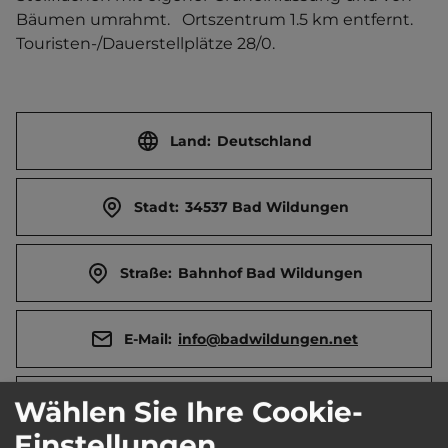
Bäumen umrahmt.   Ortszentrum 1.5 km entfernt. 
Touristen-/Dauerstellplätze 28/0.
Land:
Deutschland
Stadt:
34537 Bad Wildungen
Straße:
Bahnhof Bad Wildungen
E-Mail:
info@badwildungen.net
Wählen Sie Ihre Cookie-
Webseite:
www.bad-wildungen.de
Einstellungen