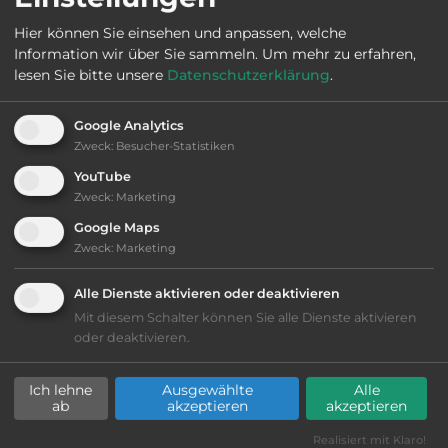
Öffnungszeiten:
Ganzjährig geöffnet
Hier können Sie einsehen und anpassen, welche
Information wir über Sie sammeln.
Um mehr zu erfahren,
lesen Sie bitte unsere
Datenschutzerklärung
.
Telefon:
0049 5621 9656741
Google Analytics
Zweck
:
Besucher-Statistiken
YouTube
Sehenswürdigkeiten:
Zweck
:
Marketing
Ortskern (1.5 km).
Google Maps
Zweck
:
Marketing
Alle Dienste aktivieren oder deaktivieren
Ausstattung
:
Mit diesem Schalter können Sie alle Dienste aktivieren
oder deaktivieren.
bis 10,- Euro
Ich lehne
Ausgewählte
Alle
Lage: ansprechend
ab
akzeptieren
akzeptieren
Realisiert mit Klaro!
Geräuschkulisse: erträgliche