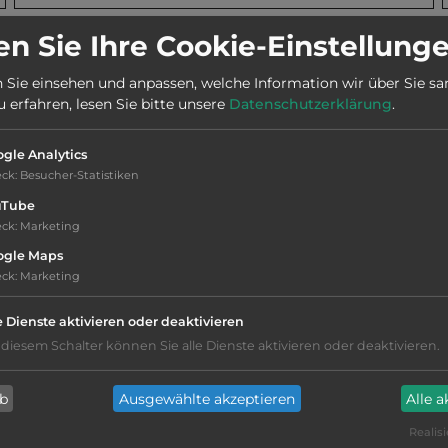
n Sie Ihre Cookie-Einstellung
Webseite:
www.toskanaworld.net
 Sie einsehen und anpassen, welche Information wir über Sie s
erfahren, lesen Sie bitte unsere
Datenschutzerklärung
.
gle Analytics
eck
:
Besucher-Statistiken
uTube
eck
:
Marketing
 (700_m).
ogle Maps
eck
:
Marketing
e Dienste aktivieren oder deaktivieren
 diesem Schalter können Sie alle Dienste aktivieren oder deaktivieren.
Lebensmittelverkauf
(100m)
ab
Ausgewählte akzeptieren
Alle 
Restaurant
Realisi