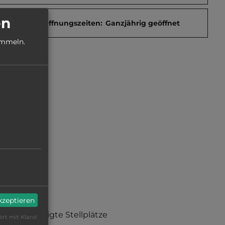
en
Öffnungszeiten:
Ganzjährig geöffnet
ammeln.
Sauna
akzeptieren
befestigte Stellplätze
ert mit Klaro!