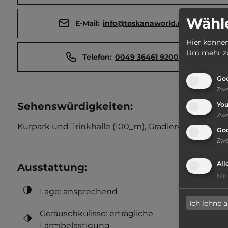
Wähle
E-Mail:
info@toskanaworld.net
Hier können
Um mehr zu 
Telefon:
0049 36461 92000
Goo
Zw
Sehenswürdigkeiten:
Yo
Zw
Kurpark und Trinkhalle (100_m), Gradierwerk Louise
Go
Zw
All
Ausstattung
:
Mit
Lage: ansprechend
Ich lehne 
Geräuschkulisse: erträgliche
Lärmbelästigung