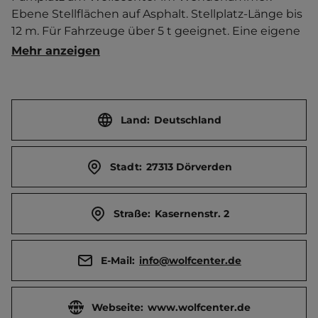
Ebene Stellflächen auf Asphalt. Stellplatz-Länge bis 
12 m. Für Fahrzeuge über 5 t geeignet. Eine eigene 
Toilette an Bord ist zwingende Voraussetzung für 
Mehr anzeigen
das Übernachten auf dem Parkplatz. 
Hundeleinenzwang am Stellplatz und im Gelände 
des Wolfcenters. Imbiss/Kiosk. Brötchenservice. 
Maximal 5 Nächte Aufenthalt möglich! 
Land:
Deutschland
Öffnungszeiten von Mi.-So. von 10-18 Uhr und in 
den Sommerferien (Bremen/Nieders.) täglich im 
Stadt:
27313 Dörverden
Wolfcenter!

   Ort 5 km entfernt. Touristen-/Dauerstellplätze 
Straße:
Kasernenstr. 2
30/0.
E-Mail:
info@wolfcenter.de
Webseite:
www.wolfcenter.de