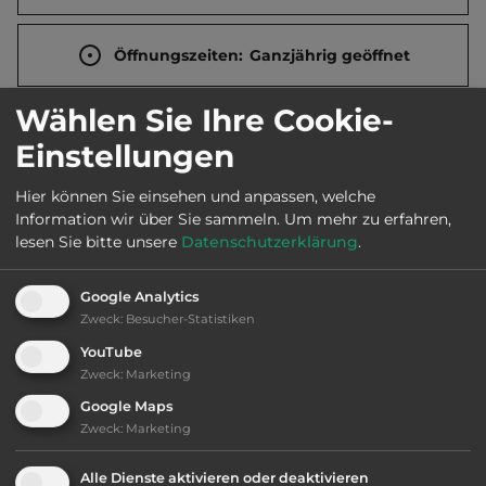
Öffnungszeiten:
Ganzjährig geöffnet
Wählen Sie Ihre Cookie-
Telefon:
0049 4234 943110
Einstellungen
Hier können Sie einsehen und anpassen, welche
Information wir über Sie sammeln.
Um mehr zu erfahren,
Sehenswürdigkeiten:
lesen Sie bitte unsere
Datenschutzerklärung
.
Alter Dorfkern. Restaurierten Windmühlen.
Google Analytics
Ehmken Hoff mit historischen Gebäuden.
Zweck
:
Besucher-Statistiken
Schafstallviertel in Hülsen. Wasserkraftwerk von
1914 an der Weser.
YouTube
Zweck
:
Marketing
Google Maps
Zweck
:
Marketing
Ausstattung
:
Alle Dienste aktivieren oder deaktivieren