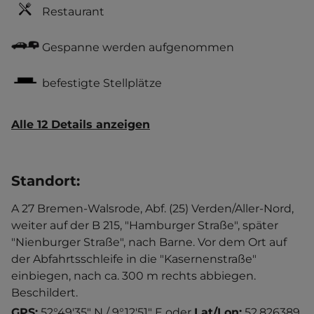
Restaurant
Gespanne werden aufgenommen
befestigte Stellplätze
Alle 12 Details anzeigen
Standort
:
A 27 Bremen-Walsrode, Abf. (25) Verden/Aller-Nord,
weiter auf der B 215, "Hamburger Straße", später
"Nienburger Straße", nach Barne. Vor dem Ort auf
der Abfahrtsschleife in die "Kasernenstraße"
einbiegen, nach ca. 300 m rechts abbiegen.
Beschildert.
GPS:
52°49'35" N / 9°12'51" E
oder
Lat/Lon:
52.826389