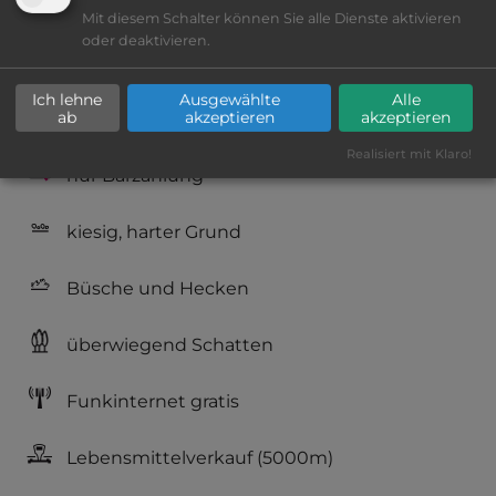
Lage: sehr schön
Mit diesem Schalter können Sie alle Dienste aktivieren
oder deaktivieren.
Geräuschkulisse: sehr ruhig
Ich lehne
Ausgewählte
Alle
ab
akzeptieren
akzeptieren
Reservierung nicht möglich
Realisiert mit Klaro!
nur Barzahlung
kiesig, harter Grund
Büsche und Hecken
überwiegend Schatten
Funkinternet gratis
Lebensmittelverkauf
(5000m)