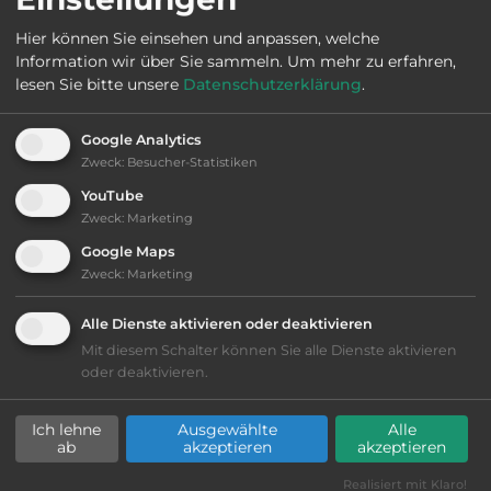
Hier können Sie einsehen und anpassen, welche
Öffnungszeiten:
Ganzjährig geöffnet
Information wir über Sie sammeln.
Um mehr zu erfahren,
lesen Sie bitte unsere
Datenschutzerklärung
.
Telefon:
0049 6628 92080
Google Analytics
Zweck
:
Besucher-Statistiken
YouTube
Zweck
:
Marketing
Ausstattung
:
Google Maps
Zweck
:
Marketing
Lage: ansprechend
Alle Dienste aktivieren oder deaktivieren
Geräuschkulisse: überwiegend ruhig
Mit diesem Schalter können Sie alle Dienste aktivieren
oder deaktivieren.
kiesig, harter Grund
Ich lehne
Ausgewählte
Alle
ab
akzeptieren
akzeptieren
Lebensmittelverkauf
Realisiert mit Klaro!