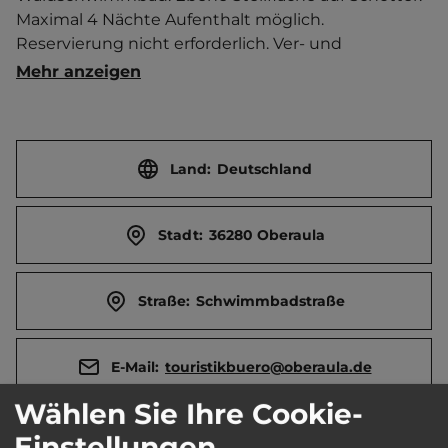
Maximal 4 Nächte Aufenthalt möglich. 
Reservierung nicht erforderlich. Ver- und 
Entsorgung am Parkplatz (Sani Station).   
Mehr anzeigen
Ortszentrum 100 m entfernt. 
Touristen-/Dauerstellplätze 5/0.
Land:
Deutschland
Stadt:
36280 Oberaula
Straße:
Schwimmbadstraße
E-Mail:
touristikbuero@oberaula.de
Wählen Sie Ihre Cookie-
Webseite:
www.oberaula.de
Einstellungen