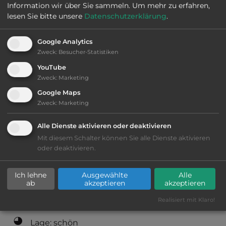
Information wir über Sie sammeln.
Um mehr zu erfahren,
lesen Sie bitte unsere
Datenschutzerklärung
.
Öffnungszeiten:
Ganzjährig geöffnet
Google Analytics
Zweck
:
Besucher-Statistiken
Telefon:
0049 3647 504535
YouTube
Zweck
:
Marketing
Google Maps
Zweck
:
Marketing
Sehenswürdigkeiten:
Alle Dienste aktivieren oder deaktivieren
Rittergut Positz.
Mit diesem Schalter können Sie alle Dienste aktivieren
oder deaktivieren.
Ausstattung
:
Ich lehne
Ausgewählte
Alle
ab
akzeptieren
akzeptieren
bis 35,- Euro
Realisiert mit Klaro!
Lage: schön