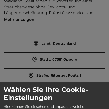
Waldrand. Stellflächen auf Schotter und einer 
Streuobstwiese ohne Gewichts- und 
Längenbeschränkung. Frühstücksservice und 
Abendessen möglich. E-Ladestationen    
Mehr anzeigen
Ortszentrum 1.5 km entfernt. 
Touristen-/Dauerstellplätze 10/0.
Land:
Deutschland
Stadt:
07381 Oppurg
Straße:
Rittergut Positz 1
Wählen Sie Ihre Cookie-
E-Mail:
info@rittergut-positz.de
Einstellungen
Hier können Sie einsehen und anpassen, welche
Webseite:
www.rittergut-positz.de