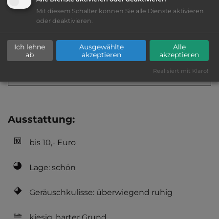
Webseite:
www.borken-hessen.de
Mit diesem Schalter können Sie alle Dienste aktivieren
oder deaktivieren.
Öffnungszeiten:
Ganzjährig geöffnet
Ich lehne
Ausgewählte
Alle
ab
akzeptieren
akzeptieren
Telefon:
0049 5682 808271
Realisiert mit Klaro!
Ausstattung
:
bis 10,- Euro
Lage: schön
Geräuschkulisse: überwiegend ruhig
kiesig, harter Grund