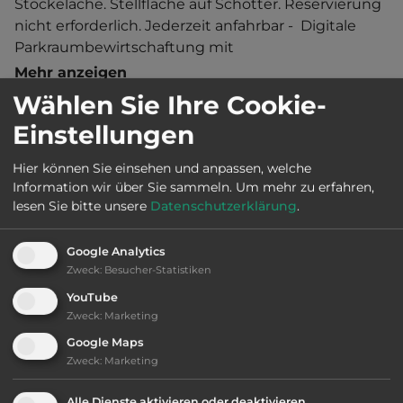
Stockelache. Stellfläche auf Schotter. Reservierung 
nicht erforderlich. Jederzeit anfahrbar -  Digitale 
Parkraumbewirtschaftung mit 
Kennzeichenerfassung. Bezahlung am 
Mehr anzeigen
Parkscheinautomat (Münzgeld oder EC-Karte), 
Wählen Sie Ihre Cookie-
über Zahlungs-App (evologypay) oder Easypark-
Einstellungen
App (Automaten wechseln nicht! Bitte nur 
passende Beträge einwerfen!)   Ortszentrum 3.5 km 
Land:
Deutschland
Hier können Sie einsehen und anpassen, welche
entfernt. Touristen-/Dauerstellplätze 3/0.
Information wir über Sie sammeln.
Um mehr zu erfahren,
lesen Sie bitte unsere
Datenschutzerklärung
.
Stadt:
34582 Borken
Google Analytics
Zweck
:
Besucher-Statistiken
Straße:
YouTube
Stockelache 1 / Naturbadesee Stockelache
Zweck
:
Marketing
Google Maps
E-Mail:
touristinfo@borken-hessen.de
Zweck
:
Marketing
Alle Dienste aktivieren oder deaktivieren