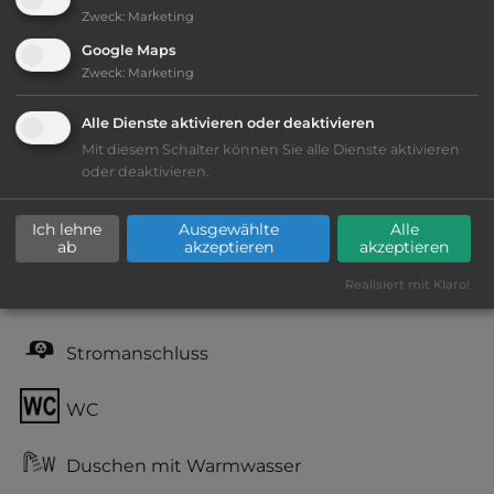
Ausstattung
:
Zweck
:
Marketing
Google Maps
bis 20,- Euro
Zweck
:
Marketing
Alle Dienste aktivieren oder deaktivieren
Lage: schön
Mit diesem Schalter können Sie alle Dienste aktivieren
oder deaktivieren.
Geräuschkulisse: überwiegend ruhig
Ich lehne
Ausgewählte
Alle
kiesig, harter Grund
ab
akzeptieren
akzeptieren
Realisiert mit Klaro!
Grasgelände, Wiese
Stromanschluss
WC
Duschen mit Warmwasser