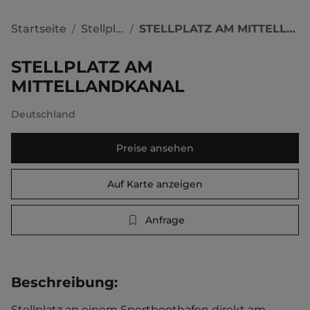
Startseite
Stellplätze
STELLPLATZ AM MITTELLANDKANAL
/
/
STELLPLATZ AM
MITTELLANDKANAL
Deutschland
Preise ansehen
Auf Karte anzeigen
Anfrage
Beschreibung
:
Stellplatz an einem Sportboothafen direkt am 