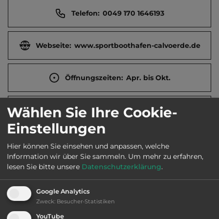
Telefon:
0049 170 1646193
Webseite:
www.sportboothafen-calvoerde.de
Öffnungszeiten:
Apr. bis Okt.
Wählen Sie Ihre Cookie-
Telefon:
Einstellungen
Hier können Sie einsehen und anpassen, welche
Sehenswürdigkeiten:
Information wir über Sie sammeln.
Um mehr zu erfahren,
lesen Sie bitte unsere
Datenschutzerklärung
.
Barocke St.-Georgs-Kirche in Calvörde (1.5_km),
Schloss Dorst (9_km).
Google Analytics
Zweck
:
Besucher-Statistiken
YouTube