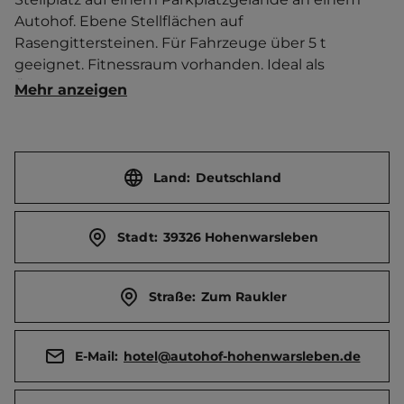
Autohof. Ebene Stellflächen auf 
Rasengittersteinen. Für Fahrzeuge über 5 t 
geeignet. Fitnessraum vorhanden. Ideal als 
Übernachtungsplatz.   Ortszentrum 500 m 
Mehr anzeigen
entfernt. Touristen-/Dauerstellplätze 10/0.
Land:
Deutschland
Stadt:
39326 Hohenwarsleben
Straße:
Zum Raukler
E-Mail:
hotel@autohof-hohenwarsleben.de