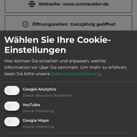
Webseite:
www.zumraukler.de
Öffnungszeiten:
Ganzjährig geöffnet
Wählen Sie Ihre Cookie-
Telefon:
0049 39204 5950
Einstellungen
Hier können Sie einsehen und anpassen, welche
Information wir über Sie sammeln.
Um mehr zu erfahren,
Sehenswürdigkeiten:
lesen Sie bitte unsere
Datenschutzerklärung
.
St. Benedikt-Kirche.
Google Analytics
Zweck
:
Besucher-Statistiken
YouTube
Ausstattung
:
Zweck
:
Marketing
Google Maps
AB-Abfahrt max. 10 km entfernt
Zweck
:
Marketing