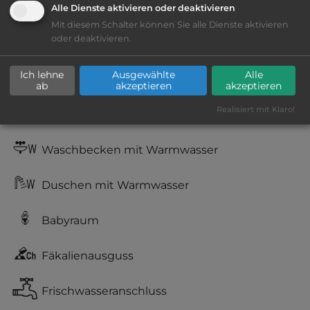
bis 10,- Euro
Alle Dienste aktivieren oder deaktivieren
Mit diesem Schalter können Sie alle Dienste aktivieren
oder deaktivieren.
Lage: weniger ansprechend
Ich lehne
Ausgewählte
Alle
Geräuschkulisse: laut
ab
akzeptieren
akzeptieren
Realisiert mit Klaro!
WC
Waschbecken mit Warmwasser
Duschen mit Warmwasser
Babyraum
Fäkalienausguss
Frischwasseranschluss