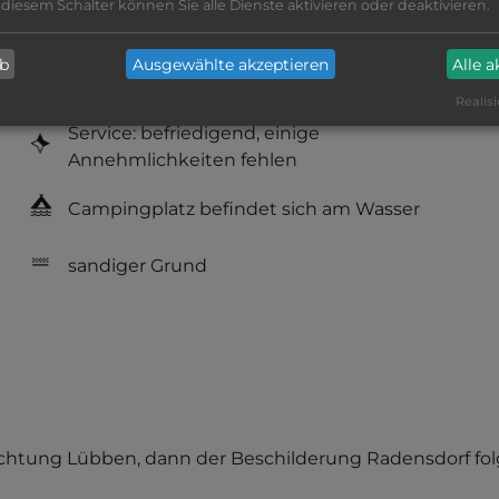
 diesem Schalter können Sie alle Dienste aktivieren oder deaktivieren.
Geräuschkulisse: überwiegend ruhig
ab
Ausgewählte akzeptieren
Alle 
Hygiene: gut
Realisi
Service: befriedigend, einige
Annehmlichkeiten fehlen
Campingplatz befindet sich am Wasser
sandiger Grund
r Richtung Lübben, dann der Beschilderung Radensdorf f