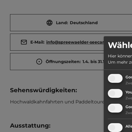
Land:
Deutschland
E-Mail:
info@spreewaelder-seecamping.de
Wähle
Hier können
Öffnungszeiten:
1.4. bis 31.10.
Um mehr zu 
Goo
Zw
Sehenswürdigkeiten:
Yo
Zw
Hochwaldkahnfahrten und Paddeltouren ab Alt Zauc
Go
Zw
Ausstattung
:
All