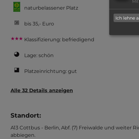
Mit
naturbelassener Platz
Ich lehne 
bis 35,- Euro
Klassifizierung: befriedigend
Lage: schön
Platzeinrichtung: gut
Alle 32 Details anzeigen
Standort
:
A13 Cottbus - Berlin, Abf. (7) Freiwalde und weite
abbiegen.