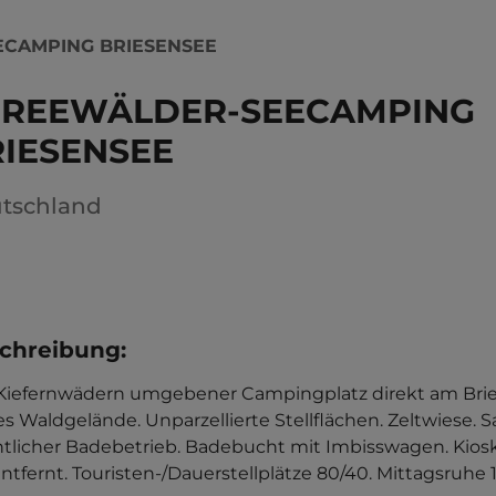
CAMPING BRIESENSEE
PREEWÄLDER-SEECAMPING
IESENSEE
tschland
chreibung
:
Kiefernwädern umgebener Campingplatz direkt am Bries
es Waldgelände. Unparzellierte Stellflächen. Zeltwiese. 
ntlicher Badebetrieb. Badebucht mit Imbisswagen. Kiosk. 
tfernt. Touristen-/Dauerstellplätze 80/40. Mittagsruhe 1