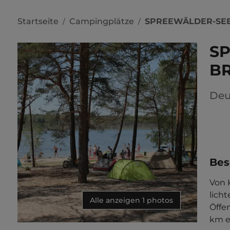
Startseite
Campingplätze
SPREEWÄLDER-SEE
/
/
S
BR
Deu
Bes
Von 
licht
Alle anzeigen 1 photos
Öffe
km en