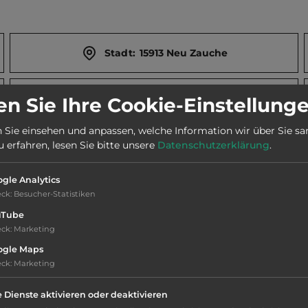
Stadt:
15913 Neu Zauche
Webseite:
www.spreewaelder-seecamping.de
n Sie Ihre Cookie-Einstellung
 Sie einsehen und anpassen, welche Information wir über Sie s
Telefon:
0049 3546 7676
erfahren, lesen Sie bitte unsere
Datenschutzerklärung
.
gle Analytics
eck
:
Besucher-Statistiken
uTube
eck
:
Marketing
he, Holländer Windmühle in Straupitz.
ogle Maps
eck
:
Marketing
e Dienste aktivieren oder deaktivieren