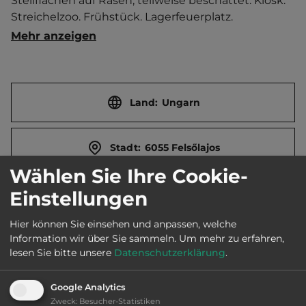
Stellflächen auf Rasen, teilweise beschattet. Kiosk. 
Streichelzoo. Frühstück. Lagerfeuerplatz.   
Ortszentrum 1 km entfernt. 
Mehr anzeigen
Touristen-/Dauerstellplätze 160/0.
Land:
Ungarn
Stadt:
6055 Felsőlajos
Wählen Sie Ihre Cookie-
Straße:
Közös 150
Einstellungen
Hier können Sie einsehen und anpassen, welche
E-Mail:
tanyacsarda@tanyacsarda.hu
Information wir über Sie sammeln.
Um mehr zu erfahren,
lesen Sie bitte unsere
Datenschutzerklärung
.
Webseite:
www.tanyacsarda.hu
Google Analytics
Zweck
:
Besucher-Statistiken