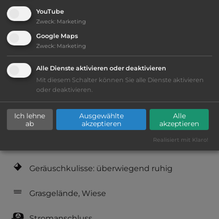
YouTube
Öffnungszeiten:
1.4. bis 30.10.
Zweck
:
Marketing
Google Maps
Zweck
:
Marketing
Telefon:
0036 76 356010
Alle Dienste aktivieren oder deaktivieren
Mit diesem Schalter können Sie alle Dienste aktivieren
oder deaktivieren.
Ausstattung
:
Ich lehne
Ausgewählte
Alle
bis 20,- Euro
ab
akzeptieren
akzeptieren
Realisiert mit Klaro!
Lage: schön
Geräuschkulisse: überwiegend ruhig
Grasgelände, Wiese
Stromanschluss