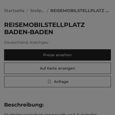
Startseite
Stellplätze
REISEMOBILSTELLPLATZ BADEN-BADEN
/
/
REISEMOBILSTELLPLATZ
BADEN-BADEN
Deutschland
,
Kraichgau
Preise ansehen
Auf Karte anzeigen
Anfrage
Beschreibung
:
Stellplatz zwischen Innensadt und Autobahn. 