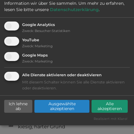
Information wir über Sie sammeln.
Um mehr zu erfahren,
lesen Sie bitte unsere
Datenschutzerklärung
.
Öffnungszeiten:
Ganzjährig geöffnet
Google Analytics
Zweck
:
Besucher-Statistiken
Telefon:
0049 7221275200
YouTube
Zweck
:
Marketing
Google Maps
Zweck
:
Marketing
Ausstattung
:
Alle Dienste aktivieren oder deaktivieren
bis 15,- Euro
Mit diesem Schalter können Sie alle Dienste aktivieren
oder deaktivieren.
Lage: schön
Ich lehne
Ausgewählte
Alle
Geräuschkulisse: erträgliche
ab
akzeptieren
akzeptieren
Lärmbelästigung
Realisiert mit Klaro!
kiesig, harter Grund