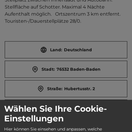
Stellfläche auf Schotter. Maximal 4 Nächte 
Aufenthalt möglich.   Ortszentrum 3 km entfernt. 
Touristen-/Dauerstellplätze 28/0.
Land:
Deutschland
Stadt:
76532 Baden-Baden
Straße:
Hubertusstr. 2
Wählen Sie Ihre Cookie-
E-Mail:
info@baden-baden.com
Einstellungen
Webseite:
www.baden-baden.de
Hier können Sie einsehen und anpassen, welche